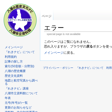
ページ
エラー
special page is not available
このページはご覧になれません。
恐れ入りますが、ブラウザの
戻る
ボタンを使
メインページ
『れきナビ』について
メインページ
に戻る。
利用規約
記事の探し方
索引(50音順・分野別)
プライバシー・ポリシー
『れきナビ』について
利用
八潮の歴史概要
歴史文化資料
地図と航空写真から調べ
る
『れきナビ』講座
八潮市立資料館について
年表
元号(年号)の一覧
更新のお知らせなど