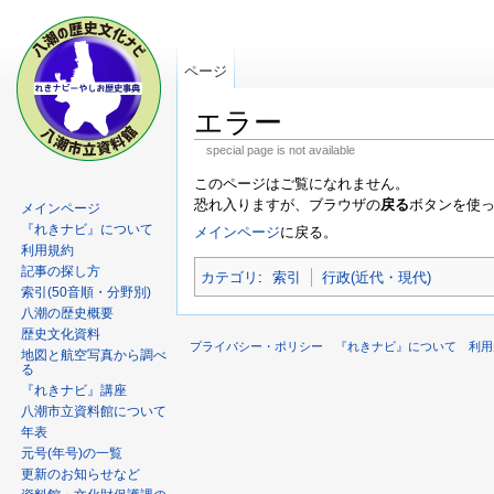
ページ
エラー
special page is not available
このページはご覧になれません。
恐れ入りますが、ブラウザの
戻る
ボタンを使
メインページ
『れきナビ』について
メインページ
に戻る。
利用規約
記事の探し方
カテゴリ
:
索引
行政(近代・現代)
索引(50音順・分野別)
八潮の歴史概要
歴史文化資料
プライバシー・ポリシー
『れきナビ』について
利用
地図と航空写真から調べ
る
『れきナビ』講座
八潮市立資料館について
年表
元号(年号)の一覧
更新のお知らせなど