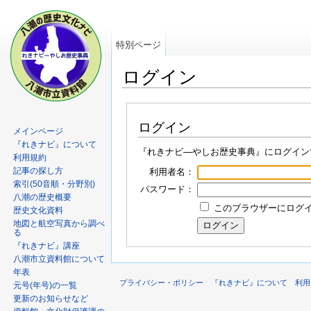
特別ページ
ログイン
ログイン
メインページ
『れきナビ』について
『れきナビ―やしお歴史事典』にログイン
利用規約
記事の探し方
利用者名：
索引(50音順・分野別)
パスワード：
八潮の歴史概要
このブラウザーにログイン
歴史文化資料
地図と航空写真から調べ
る
『れきナビ』講座
八潮市立資料館について
年表
プライバシー・ポリシー
『れきナビ』について
利用
元号(年号)の一覧
更新のお知らせなど