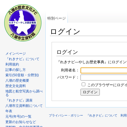
特別ページ
ログイン
ログイン
メインページ
『れきナビ』について
『れきナビ―やしお歴史事典』にログイン
利用規約
記事の探し方
利用者名：
索引(50音順・分野別)
パスワード：
八潮の歴史概要
このブラウザーにログイン
歴史文化資料
地図と航空写真から調べ
る
『れきナビ』講座
八潮市立資料館について
年表
プライバシー・ポリシー
『れきナビ』について
利用
元号(年号)の一覧
更新のお知らせなど