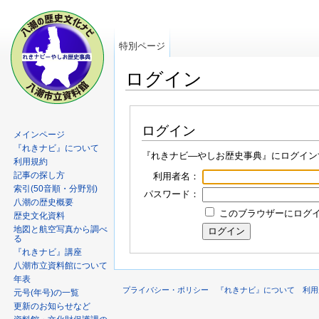
特別ページ
ログイン
ログイン
メインページ
『れきナビ』について
『れきナビ―やしお歴史事典』にログイン
利用規約
記事の探し方
利用者名：
索引(50音順・分野別)
パスワード：
八潮の歴史概要
このブラウザーにログイン
歴史文化資料
地図と航空写真から調べ
る
『れきナビ』講座
八潮市立資料館について
年表
プライバシー・ポリシー
『れきナビ』について
利用
元号(年号)の一覧
更新のお知らせなど