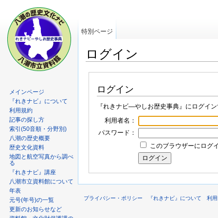
特別ページ
ログイン
ログイン
メインページ
『れきナビ』について
『れきナビ―やしお歴史事典』にログイン
利用規約
記事の探し方
利用者名：
索引(50音順・分野別)
パスワード：
八潮の歴史概要
このブラウザーにログイン
歴史文化資料
地図と航空写真から調べ
る
『れきナビ』講座
八潮市立資料館について
年表
プライバシー・ポリシー
『れきナビ』について
利用
元号(年号)の一覧
更新のお知らせなど