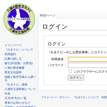
特別ページ
ログイン
ログイン
メインページ
『れきナビ』について
『れきナビ―やしお歴史事典』にログイン
利用規約
記事の探し方
利用者名：
索引(50音順・分野別)
パスワード：
八潮の歴史概要
このブラウザーにログイン
歴史文化資料
地図と航空写真から調べ
る
『れきナビ』講座
八潮市立資料館について
年表
プライバシー・ポリシー
『れきナビ』について
利用
元号(年号)の一覧
更新のお知らせなど