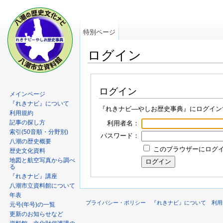
特別ページ
ログイン
ログイン
メインページ
『れきナビ』について
『れきナビ―やしお歴史事典』にログイン
利用規約
記事の探し方
利用者名：
索引(50音順・分野別)
パスワード：
八潮の歴史概要
このブラウザーにログイン
歴史文化資料
地図と航空写真から調べ
る
『れきナビ』講座
八潮市立資料館について
年表
プライバシー・ポリシー
『れきナビ』について
利用
元号(年号)の一覧
更新のお知らせなど