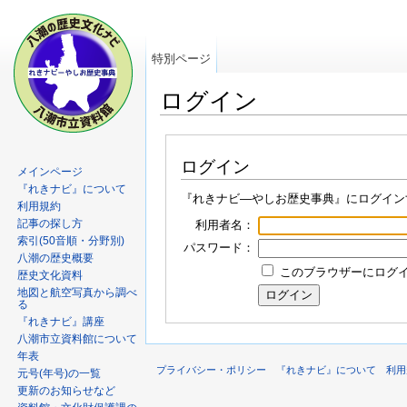
特別ページ
ログイン
ログイン
メインページ
『れきナビ』について
『れきナビ―やしお歴史事典』にログイン
利用規約
記事の探し方
利用者名：
索引(50音順・分野別)
パスワード：
八潮の歴史概要
このブラウザーにログイン
歴史文化資料
地図と航空写真から調べ
る
『れきナビ』講座
八潮市立資料館について
年表
プライバシー・ポリシー
『れきナビ』について
利用
元号(年号)の一覧
更新のお知らせなど