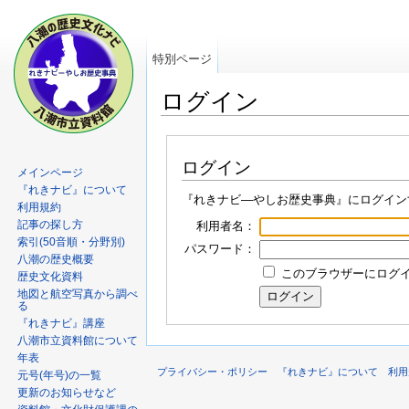
特別ページ
ログイン
ログイン
メインページ
『れきナビ』について
『れきナビ―やしお歴史事典』にログイン
利用規約
記事の探し方
利用者名：
索引(50音順・分野別)
パスワード：
八潮の歴史概要
このブラウザーにログイン
歴史文化資料
地図と航空写真から調べ
る
『れきナビ』講座
八潮市立資料館について
年表
プライバシー・ポリシー
『れきナビ』について
利用
元号(年号)の一覧
更新のお知らせなど