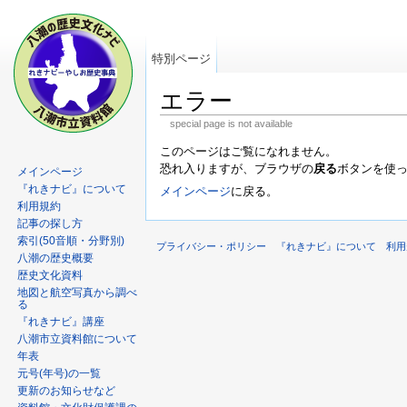
特別ページ
エラー
special page is not available
このページはご覧になれません。
恐れ入りますが、ブラウザの
戻る
ボタンを使
メインページ
『れきナビ』について
メインページ
に戻る。
利用規約
記事の探し方
索引(50音順・分野別)
プライバシー・ポリシー
『れきナビ』について
利用
八潮の歴史概要
歴史文化資料
地図と航空写真から調べ
る
『れきナビ』講座
八潮市立資料館について
年表
元号(年号)の一覧
更新のお知らせなど