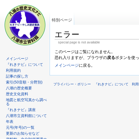
特別ページ
エラー
special page is not available
このページはご覧になれません。
恐れ入りますが、ブラウザの
戻る
ボタンを使
メインページ
『れきナビ』について
メインページ
に戻る。
利用規約
記事の探し方
索引(50音順・分野別)
プライバシー・ポリシー
『れきナビ』について
利用
八潮の歴史概要
歴史文化資料
地図と航空写真から調べ
る
『れきナビ』講座
八潮市立資料館について
年表
元号(年号)の一覧
更新のお知らせなど