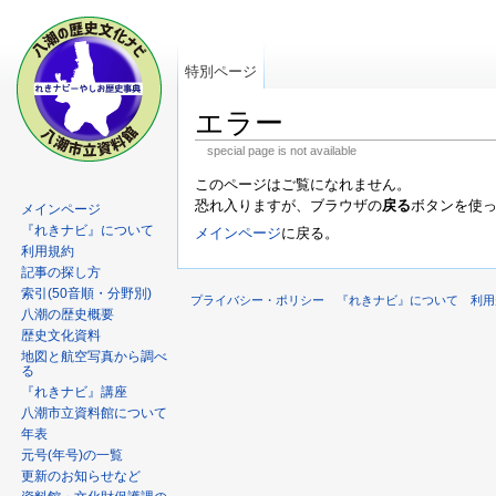
特別ページ
エラー
special page is not available
このページはご覧になれません。
恐れ入りますが、ブラウザの
戻る
ボタンを使
メインページ
『れきナビ』について
メインページ
に戻る。
利用規約
記事の探し方
索引(50音順・分野別)
プライバシー・ポリシー
『れきナビ』について
利用
八潮の歴史概要
歴史文化資料
地図と航空写真から調べ
る
『れきナビ』講座
八潮市立資料館について
年表
元号(年号)の一覧
更新のお知らせなど