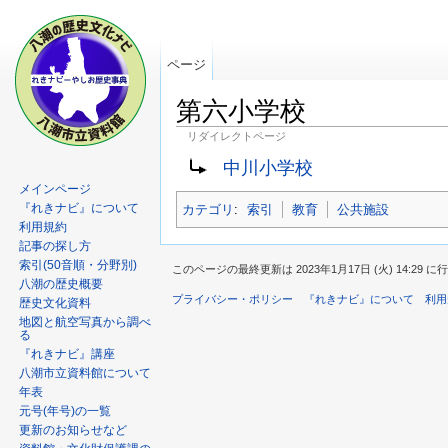
ページ
第六小学校
リダイレクトページ
中川小学校
メインページ
『れきナビ』について
カテゴリ
:
索引
教育
公共施設
利用規約
記事の探し方
索引(50音順・分野別)
このページの最終更新は 2023年1月17日 (火) 14:29 
八潮の歴史概要
プライバシー・ポリシー
『れきナビ』について
利用
歴史文化資料
地図と航空写真から調べ
る
『れきナビ』講座
八潮市立資料館について
年表
元号(年号)の一覧
更新のお知らせなど