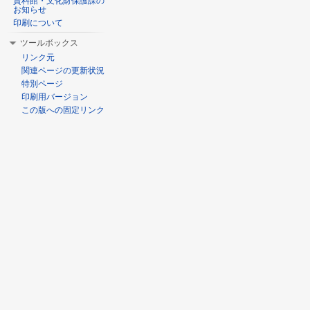
資料館・文化財保護課の
お知らせ
印刷について
ツールボックス
リンク元
関連ページの更新状況
特別ページ
印刷用バージョン
この版への固定リンク