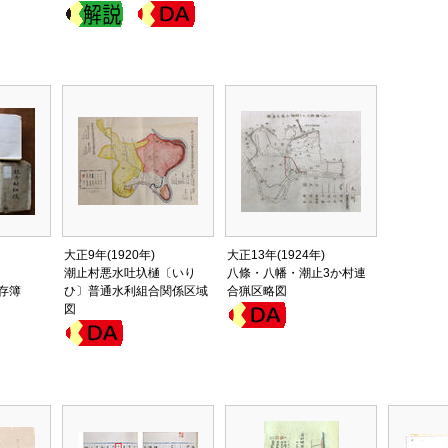
大正9年(1920年)
大正13年(1924年)
潮止村悪水吐圦樋〔いり
八條・八幡・潮止3か村連
存簿
ひ〕普通水利組合関係区域
合猟区略図
図