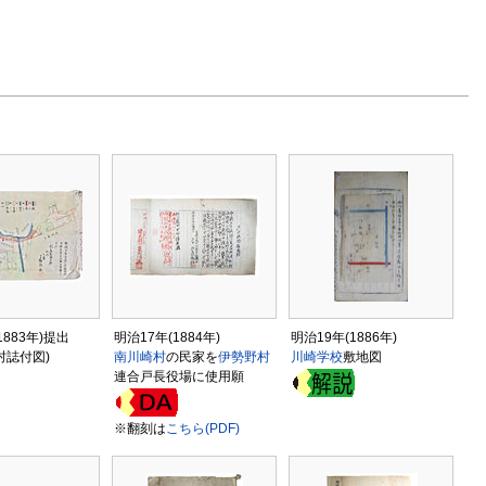
1883年)提出
明治17年(1884年)
明治19年(1886年)
村誌付図)
南川崎村
の民家を
伊勢野村
川崎
学校
敷地図
連合戸長役場に使用願
※翻刻は
こちら(PDF)