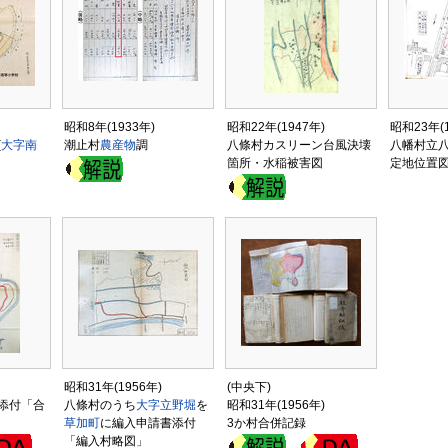
昭和8年(1933年)
昭和22年(1947年)
昭和23年(1
(
大字
南
潮止村
農産物
調
八條村カスリーン台風決壊
八幡村立
箇所・水稲被害図
定地位置
昭和31年(1956年)
(中央下)
添付「合
八條村のうち
大字立野堀
を
昭和31年(1956年)
草加町
に編入申請書添付
3か村合併記録
「編入村略図」