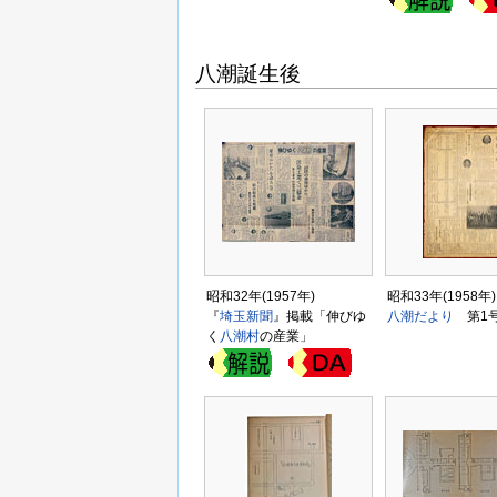
八潮誕生後
昭和32年(1957年)
昭和33年(1958年)
『
埼玉新聞
』掲載「伸びゆ
八潮だより
第1
く
八潮村
の産業」