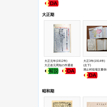
大正期
大正元年(1912年)
大正3年(1914年)
大正改元周知の件通達
(左下)
潮止村役場文書保
昭和期