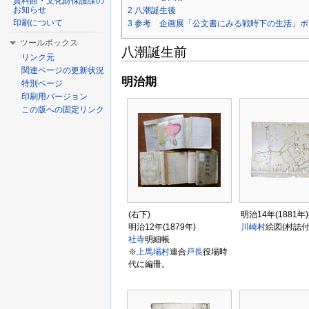
資料館・文化財保護課の
お知らせ
2
八潮誕生後
印刷について
3
参考 企画展「公文書にみる戦時下の生活」ポ
ツールボックス
八潮誕生前
リンク元
関連ページの更新状況
明治期
特別ページ
印刷用バージョン
この版への固定リンク
(右下)
明治14年(1881年
明治12年(1879年)
川崎村
絵図(村誌付
社
寺
明細帳
※
上馬場村
連合
戸長
役場時
代に編冊。