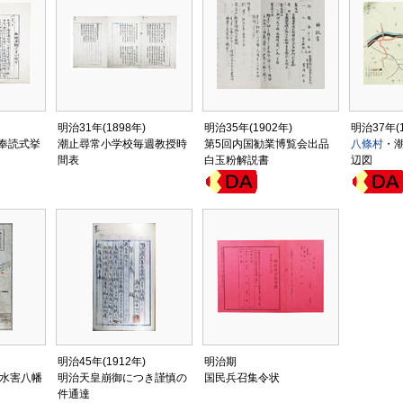
明治31年(1898年)
明治35年(1902年)
明治37年(1
奉読式挙
潮止尋常小学校毎週教授時
第5回内国勧業博覧会出品
八條村
・
間表
白玉粉解説書
辺図
明治45年(1912年)
明治期
年)水害八幡
明治天皇崩御につき謹慎の
国民兵召集令状
件通達