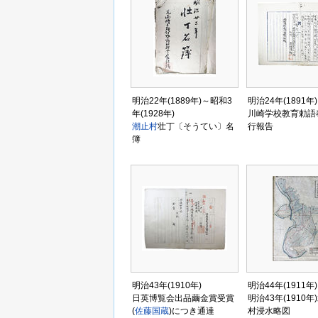
明治22年(1889年)～昭和3
明治24年(1891年)
年(1928年)
川崎学校教育勅語
潮止村
壮丁〔そうてい〕名
行報告
簿
明治43年(1910年)
明治44年(1911年)
日英博覧会出品繭金賞受賞
明治43年(1910
(
佐藤国蔵
)につき通達
村浸水略図