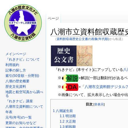
ページ
八潮市立資料館収蔵歴史
（
資料館収蔵歴史公文書の画像(年代順)
から転送）
メインページ
『れきナビ』について
利用規約
『れきナビ』(本サイト)にアップしている
八
記事の探し方
索引(50音順・分野別)
※
=解説(一部は翻刻付)がある
八潮の歴史概要
歴史文化資料
※
=「
八潮市立資料館デジタル
地図と航空写真から調べ
※画像について、拡大表示したい場合や
る
『れきナビ』講座
目次
[
非表示
]
八潮市立資料館について
1
八潮誕生前
年表
1.1
明治期
元号(年号)の一覧
1.2
大正期
更新のお知らせなど
1.3
昭和期