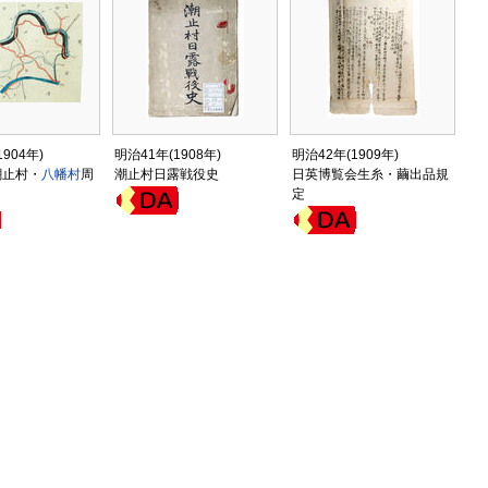
904年)
明治41年(1908年)
明治42年(1909年)
潮止村・
八幡村
周
潮止村日露戦役史
日英博覧会生糸・繭出品規
定