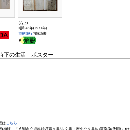
(右上)
昭和46年(1971年)
市制施行
内協議書
時下の生活」ポスター
版は
こちら
1日版(初版、「八潮市立資料館収蔵文書(古文書・歴史公文書)の画像(年代順)」)は