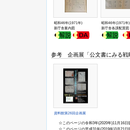
昭和46年(1971年)
昭和46年(1971年)
新庁舎案内図
新庁舎各課配置図
参考 企画展「公文書にみる戦
資料館第26回企画展
☆このページの令和3年(2020年)11月16日
☆このページの平成31年(2019年)3月2