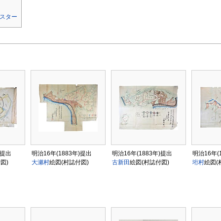
スター
)提出
明治16年(1883年)提出
明治16年(1883年)提出
明治16年(
図)
大瀬村
絵図(村誌付図)
古新田
絵図(村誌付図)
垳村
絵図(