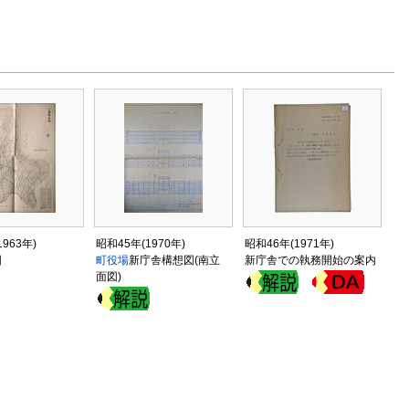
963年)
昭和45年(1970年)
昭和46年(1971年)
図
町役場
新庁舎構想図(南立
新庁舎での執務開始の案内
面図)