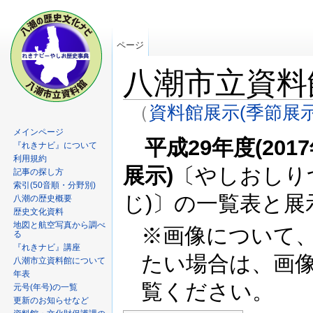
ページ
八潮市立資料
（
資料館展示(季節展示
メインページ
平成29年度(201
『れきナビ』について
利用規約
展示)
〔やしおしり
記事の探し方
索引(50音順・分野別)
じ)〕の一覧表と
八潮の歴史概要
歴史文化資料
地図と航空写真から調べ
※画像について
る
『れきナビ』講座
たい場合は、画
八潮市立資料館について
年表
覧ください。
元号(年号)の一覧
更新のお知らせなど