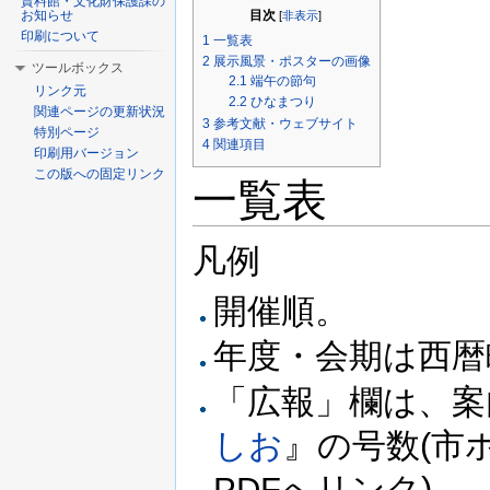
資料館・文化財保護課の
お知らせ
目次
[
非表示
]
印刷について
1
一覧表
2
展示風景・ポスターの画像
ツールボックス
2.1
端午の節句
リンク元
2.2
ひなまつり
関連ページの更新状況
3
参考文献・ウェブサイト
特別ページ
4
関連項目
印刷用バージョン
この版への固定リンク
一覧表
凡例
開催順。
年度・会期は西暦
「広報」欄は、案
しお
』の号数(市
PDFへリンク)。