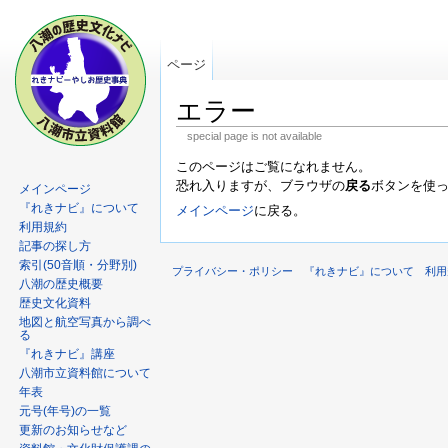
ページ
エラー
special page is not available
このページはご覧になれません。
恐れ入りますが、ブラウザの
戻る
ボタンを使
メインページ
『れきナビ』について
メインページ
に戻る。
利用規約
記事の探し方
索引(50音順・分野別)
プライバシー・ポリシー
『れきナビ』について
利用
八潮の歴史概要
歴史文化資料
地図と航空写真から調べ
る
『れきナビ』講座
八潮市立資料館について
年表
元号(年号)の一覧
更新のお知らせなど