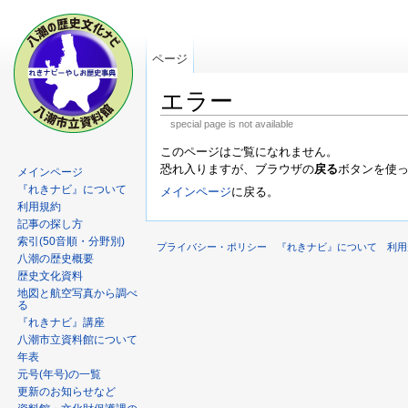
ページ
エラー
special page is not available
このページはご覧になれません。
恐れ入りますが、ブラウザの
戻る
ボタンを使
メインページ
『れきナビ』について
メインページ
に戻る。
利用規約
記事の探し方
索引(50音順・分野別)
プライバシー・ポリシー
『れきナビ』について
利用
八潮の歴史概要
歴史文化資料
地図と航空写真から調べ
る
『れきナビ』講座
八潮市立資料館について
年表
元号(年号)の一覧
更新のお知らせなど