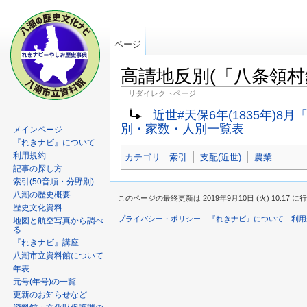
ページ
高請地反別(「八条領村
リダイレクトページ
近世#天保6年(1835年)
別・家数・人別一覧表
メインページ
『れきナビ』について
利用規約
カテゴリ
:
索引
支配(近世)
農業
記事の探し方
索引(50音順・分野別)
八潮の歴史概要
このページの最終更新は 2019年9月10日 (火) 10:17 
歴史文化資料
プライバシー・ポリシー
『れきナビ』について
利用
地図と航空写真から調べ
る
『れきナビ』講座
八潮市立資料館について
年表
元号(年号)の一覧
更新のお知らせなど