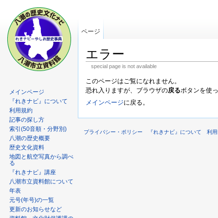
ページ
エラー
special page is not available
このページはご覧になれません。
恐れ入りますが、ブラウザの
戻る
ボタンを使
メインページ
『れきナビ』について
メインページ
に戻る。
利用規約
記事の探し方
索引(50音順・分野別)
プライバシー・ポリシー
『れきナビ』について
利用
八潮の歴史概要
歴史文化資料
地図と航空写真から調べ
る
『れきナビ』講座
八潮市立資料館について
年表
元号(年号)の一覧
更新のお知らせなど