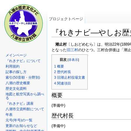
プロジェクトページ
『れきナビ―やしお歴史事
潮止村
〔しおどめむら〕は、明治22年(1889年
となった
旧三村
のひとつ。三村合併後は「潮
メインページ
目次
[
非表示
]
『れきナビ』について
利用規約
1
概要
記事の探し方
2
歴代村長
索引(50音順・分野別)
3
旧潮止村役場文書
八潮の歴史概要
4
関連項目
歴史文化資料
地図と航空写真から調べ
概要
る
『れきナビ』講座
(準備中)
八潮市立資料館について
歴代村長
年表
元号(年号)の一覧
(準備中)
更新のお知らせなど