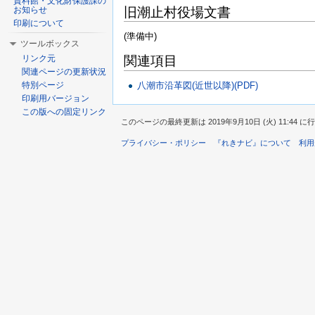
資料館・文化財保護課の
旧潮止村役場文書
お知らせ
印刷について
(準備中)
ツールボックス
リンク元
関連項目
関連ページの更新状況
特別ページ
八潮市沿革図(近世以降)(PDF)
印刷用バージョン
この版への固定リンク
このページの最終更新は 2019年9月10日 (火) 11:44 
プライバシー・ポリシー
『れきナビ』について
利用