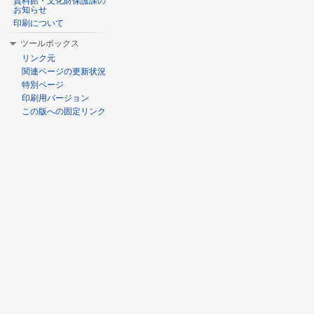
資料館・文化財保護課の
お知らせ
印刷について
ツールボックス
リンク元
関連ページの更新状況
特別ページ
印刷用バージョン
この版への固定リンク