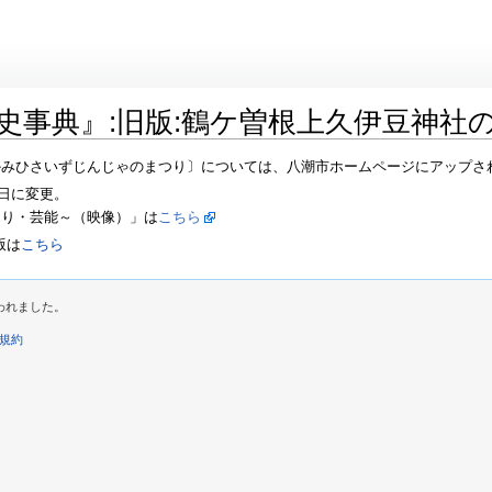
典』:旧版:鶴ケ曽根上久伊豆神社のまつり
みひさいずじんじゃのまつり〕については、八潮市ホームページにアップされて
曜日に変更。
つり・芸能～（映像）」は
こちら
版は
こちら
に行われました。
規約