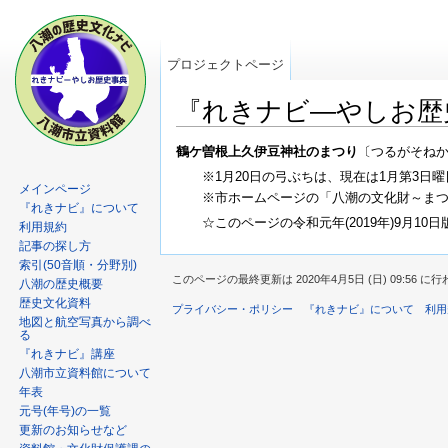
プロジェクトページ
『れきナビ―やしお歴史事
鶴ケ曽根上久伊豆神社のまつり
〔つるがそねか
※1月20日の弓ぶちは、現在は1月第3日
メインページ
※市ホームページの「八潮の文化財～ま
『れきナビ』について
☆このページの令和元年(2019年)9月10日
利用規約
記事の探し方
索引(50音順・分野別)
このページの最終更新は 2020年4月5日 (日) 09:56 
八潮の歴史概要
歴史文化資料
プライバシー・ポリシー
『れきナビ』について
利用
地図と航空写真から調べ
る
『れきナビ』講座
八潮市立資料館について
年表
元号(年号)の一覧
更新のお知らせなど