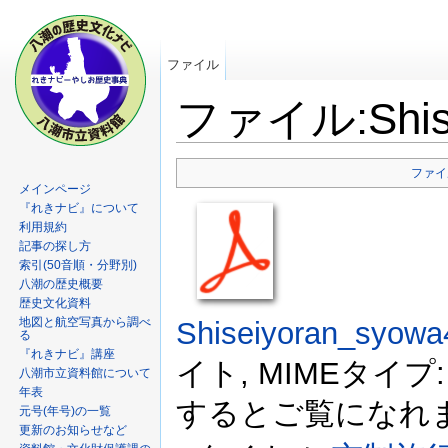
ファイル
ファイル:Shisei
ファイ
メインページ
『れきナビ』について
利用規約
記事の探し方
索引(50音順・分野別)
八潮の歴史概要
歴史文化資料
地図と航空写真から調べ
Shiseiyoran_syowa
る
『れきナビ』講座
イト, MIMEタイプ: a
八潮市立資料館について
年表
するとご覧になれま
元号(年号)の一覧
更新のお知らせなど