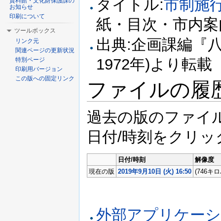
タイトル:
市制施
資料館・文化財保護課の
お知らせ
印刷について
紙・目次・市内案
ツールボックス
出典:企画課編『
リンク元
関連ページの更新状況
1972年)より転載
特別ページ
印刷用バージョン
この版への固定リンク
ファイルの履
過去の版のファイ
日付/時刻をクリ
日付/時刻
解像度
現在の版
2019年9月10日 (火) 16:50
(746キ
外部アプリケー