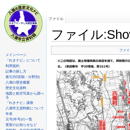
ファイル
ファイル:Showa2
ファイ
メインページ
『れきナビ』について
利用規約
記事の探し方
索引(50音順・分野別)
八潮の歴史概要
歴史文化資料
地図と航空写真から調べ
る
『れきナビ』講座
八潮市立資料館について
年表
元号(年号)の一覧
更新のお知らせなど