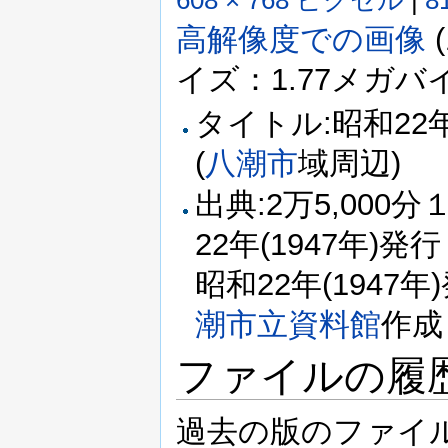
608 × 768 ピクセル
|
8
高解像度での画像
‎
イズ：1.77メガバイト
タイトル:昭和22年(
(
八潮市
域周辺)
出典:2万5,000
22年(1947年)発
昭和22年(1947年
潮市立資料館
作成
ファイルの履
過去の版のファイ