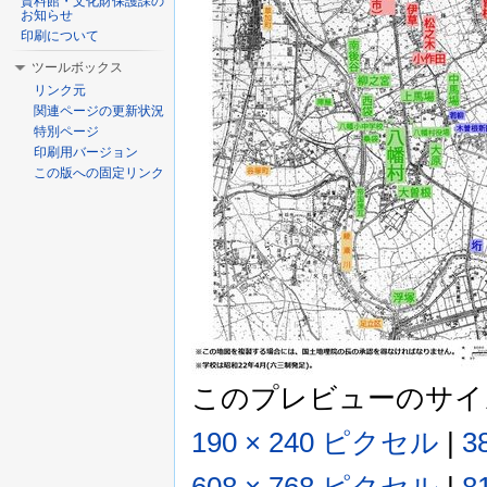
資料館・文化財保護課の
お知らせ
印刷について
ツールボックス
リンク元
関連ページの更新状況
特別ページ
印刷用バージョン
この版への固定リンク
このプレビューのサイ
190 × 240 ピクセル
|
3