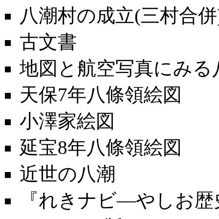
八潮村の成立(三村合併
古文書
地図と航空写真にみる
天保7年八條領絵図
小澤家絵図
延宝8年八條領絵図
近世の八潮
『れきナビ―やしお歴