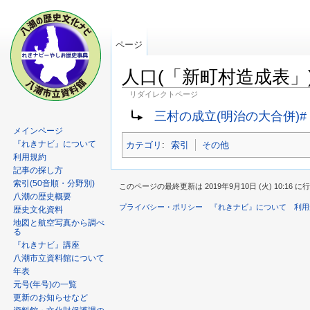
ページ
人口(「新町村造成表」
リダイレクトページ
三村の成立(明治の大合併)
メインページ
『れきナビ』について
カテゴリ
:
索引
その他
利用規約
記事の探し方
索引(50音順・分野別)
このページの最終更新は 2019年9月10日 (火) 10:16 
八潮の歴史概要
プライバシー・ポリシー
『れきナビ』について
利用
歴史文化資料
地図と航空写真から調べ
る
『れきナビ』講座
八潮市立資料館について
年表
元号(年号)の一覧
更新のお知らせなど