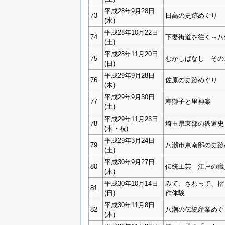
平成28年9月28日
73
日高の史跡めぐり
(水)
平成28年10月22日
74
下妻街道を往く～八
(土)
平成28年11月20日
75
むかしばなし その
(日)
平成29年9月28日
76
佐原の史跡めぐり
(木)
平成29年9月30日
77
寿獅子と里神楽
(土)
平成29年11月23日
78
埼玉県東部の鉄道史
(木・祝)
平成29年3月24日
79
八潮市東南部の史跡
(土)
平成30年9月27日
80
伝統工芸 江戸の職
(木)
平成30年10月14日
みて、さわって、摺
81
(日)
作体験
平成30年11月8日
82
八潮の伝統産業めぐ
(木)