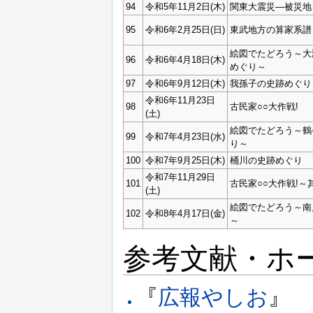
94
令和5年11月2日(木)
関東大震災―被災地
95
令和6年2月25日(日)
東武地方の算家系譜
絵図でたどろう～大
96
令和6年4月18日(木)
めぐり～
97
令和6年9月12日(木)
我孫子の史跡めぐり
令和6年11月23日
98
古民家○○大作戦!
(土)
絵図でたどろう～鶴
99
令和7年4月23日(水)
り～
100
令和7年9月25日(木)
桶川の史跡めぐり
令和7年11月29日
101
古民家○○大作戦!～
(土)
絵図でたどろう～南
102
令和8年4月17日(金)
～
参考文献・ホ
『
広報やしお
』