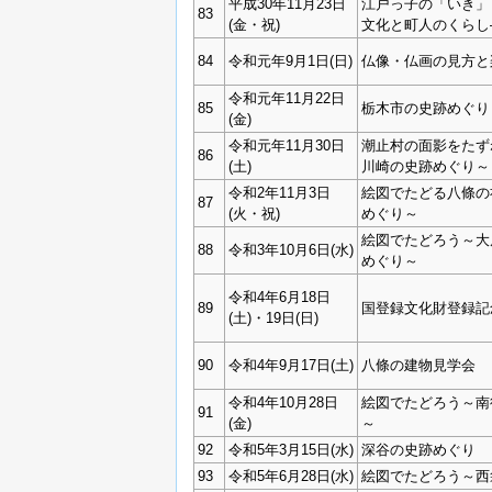
平成30年11月23日
江戸っ子の「いき」
83
(金・祝)
文化と町人のくらし
84
令和元年9月1日(日)
仏像・仏画の見方と
令和元年11月22日
85
栃木市の史跡めぐり
(金)
令和元年11月30日
潮止村の面影をたず
86
(土)
川崎の史跡めぐり～
令和2年11月3日
絵図でたどる八條の
87
(火・祝)
めぐり～
絵図でたどろう～大
88
令和3年10月6日(水)
めぐり～
令和4年6月18日
89
国登録文化財登録記
(土)・19日(日)
90
令和4年9月17日(土)
八條の建物見学会
令和4年10月28日
絵図でたどろう～南
91
(金)
～
92
令和5年3月15日(水)
深谷の史跡めぐり
93
令和5年6月28日(水)
絵図でたどろう～西