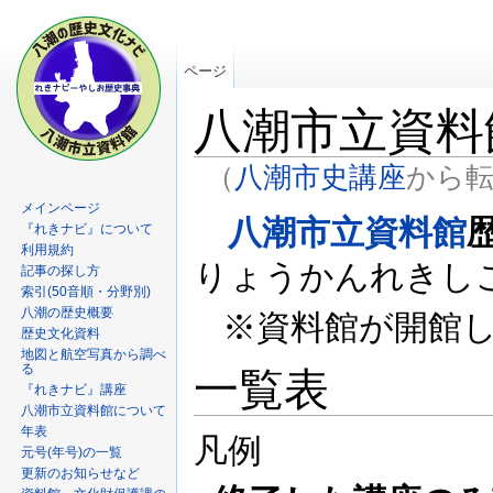
ページ
八潮市立資料
（
八潮市史講座
から転
メインページ
八潮市立資料館
『れきナビ』について
利用規約
りょうかんれきしこ
記事の探し方
索引(50音順・分野別)
八潮の歴史概要
※資料館が開館した
歴史文化資料
地図と航空写真から調べ
る
一覧表
『れきナビ』講座
八潮市立資料館について
年表
凡例
元号(年号)の一覧
更新のお知らせなど