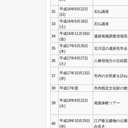
平成16年8月22日
32
石仏講座
(日)
平成16年9月18日
33
石仏講座
(土)
平成16年11月19日
34
遺跡発掘調査現場見
(金)
平成17年5月26日
35
北川辺の遺跡見学会
(木)
平成17年8月27日
36
八條領地方の古絵図
(土)
平成17年10月13日
37
市内の古民家を訪ね
(木)
38
平成17年度
市内指定文化財の散策
平成18年8月22日
39
発掘体験ツアー
(火)
平成18年10月25日
江戸復元建物の公園
40
(水)
み歩き