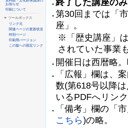
終了した講座のみ
資料館・文化財保護課の
お知らせ
印刷について
第30回までは「
ツールボックス
座」。
リンク元
関連ページの更新状況
※「歴史講座」
特別ページ
印刷用バージョン
この版への固定リンク
されていた事業
開催日は西暦略。昭
「広報」欄は、案
数(第618号以
いるPDFへリン
「備考」欄の「市
こちら
)の略。