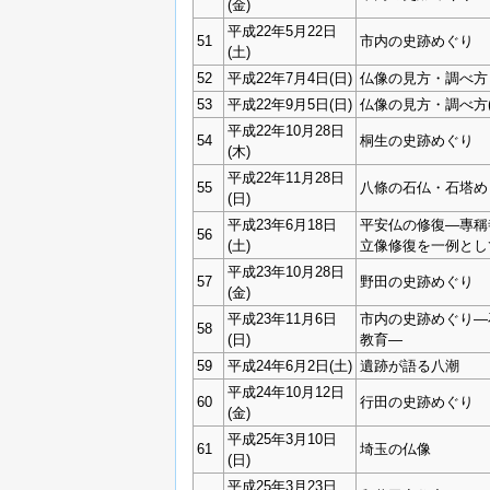
(金)
平成22年5月22日
51
市内の史跡めぐり
(土)
52
平成22年7月4日(日)
仏像の見方・調べ方
53
平成22年9月5日(日)
仏像の見方・調べ方(
平成22年10月28日
54
桐生の史跡めぐり
(木)
平成22年11月28日
55
八條の石仏・石塔め
(日)
平成23年6月18日
平安仏の修復―專稱
56
(土)
立像修復を一例とし
平成23年10月28日
57
野田の史跡めぐり
(金)
平成23年11月6日
市内の史跡めぐり―
58
(日)
教育―
59
平成24年6月2日(土)
遺跡が語る八潮
平成24年10月12日
60
行田の史跡めぐり
(金)
平成25年3月10日
61
埼玉の仏像
(日)
平成25年3月23日