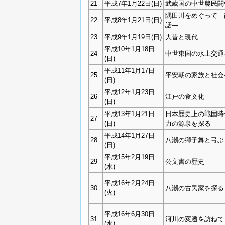
21
平成7年1月22日(日)
武蔵国の中世農民闘
隅田川をめぐって―
22
平成8年1月21日(日)
話―
23
平成9年1月19日(日)
大昔と現代
平成10年1月18日
24
中世東国の水上交通
(日)
平成11年1月17日
25
平安朝の家族と社会
(日)
平成12年1月23日
26
江戸の食文化
(日)
平成13年1月21日
日本歴史上の戦国時
27
(日)
力の源泉を探る―
平成14年1月27日
28
八潮の獅子舞と弓ぶ
(日)
平成15年2月19日
29
公文書の歴史
(水)
平成16年2月24日
30
八潮の古民家を探る
(火)
平成16年6月30日
31
河川の変遷を訪ねて
(水)