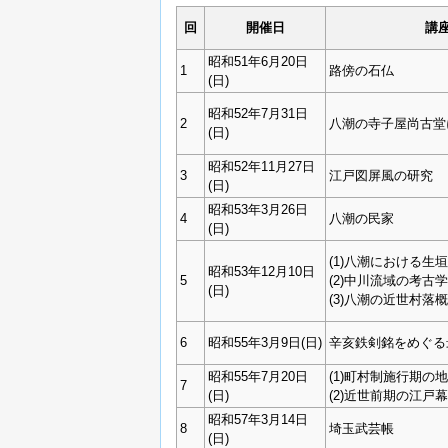
回
開催日
講
昭和51年6月20日
1
路傍の石仏
(日)
昭和52年7月31日
2
八潮の寺子屋尚古堂
(日)
昭和52年11月27日
3
江戸図屏風の研究
(日)
昭和53年3月26日
4
八潮の民家
(日)
(1)八潮における生垣
昭和53年12月10日
5
(2)中川流域の考古
(日)
(3)八潮の近世村落
6
昭和55年3月9日(日)
辛亥鉄剣銘をめぐる
昭和55年7月20日
(1)町村制施行期の
7
(日)
(2)近世前期の江戸
昭和57年3月14日
8
埼玉武芸帳
(日)