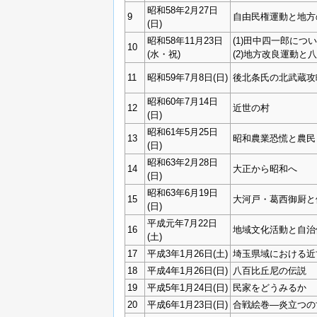
昭和58年2月27日
9
自由民権運動と地方
(日)
昭和58年11月23日
(1)田中四一郎につ
10
(水・祝)
(2)地方改良運動と
11
昭和59年7月8日(日)
後北条氏の北武蔵攻
昭和60年7月14日
12
近世の村
(日)
昭和61年5月25日
13
昭和農業恐慌と農民
(日)
昭和63年2月28日
14
大正から昭和へ
(日)
昭和63年6月19日
15
大河戸・葛西御厨と
(日)
平成元年7月22日
16
地域文化活動と自治
(土)
17
平成3年1月26日(土)
埼玉県域における近
18
平成4年1月26日(日)
八百比丘尼の伝説
19
平成5年1月24日(日)
民家をどうみるか
20
平成6年1月23日(日)
合戦絵巻―炎立つの