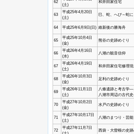
62
和井田家住宅
(土)
平成25年4月20日
63
巳、蛇、へび～蛇に
(土)
64
平成25年6月9日(日)
維新後の勝海舟
平成25年10月4日
65
熊谷の史跡めぐり
(金)
平成26年4月16日
66
八潮の観音信仰
(水)
平成26年4月19日
67
和井田家住宅修理現
(土)
平成26年10月3日
68
足利の史跡めぐり
(金)
平成26年11月1日
八條遺跡と考古学―
69
(土)
八潮市周辺の古代史
平成27年10月2日
70
水戸の史跡めぐり
(金)
平成27年10月17日
71
八潮のまつり・芸能
(土)
平成27年11月7日
72
西袋・大曽根の史跡
(土)