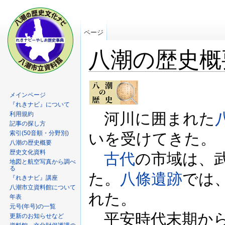
ページ
八潮の歴史概
メインページ
『れきナビ』について
河川に囲まれた
利用規約
記事の探し方
索引(50音順・分野別)
いを受けてきた。
八潮の歴史概要
歴史文化資料
古代
の市域は、
地図と航空写真から調べ
る
た。
八條遺跡
では
『れきナビ』講座
八潮市立資料館について
れた。
年表
元号(年号)の一覧
平安時代末期から
更新のお知らせなど