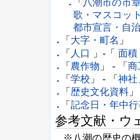
「
八潮市の市
歌・マスコッ
都市宣言・自
「
大字・町名
」
「
人口
」-「
面積
「
農作物
」 - 「
商
「
学校
」 - 「
神社
「
歴史文化資料
」
「
記念日・年中行
参考文献・ウ
※八潮の歴史の