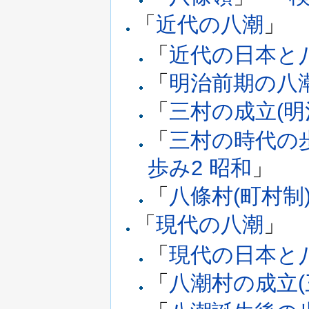
「
近代の八潮
」
「
近代の日本と
「
明治前期の八
「
三村の成立(明
「
三村の時代の歩
歩み2 昭和
」
「
八條村(町村制
「
現代の八潮
」
「
現代の日本と
「
八潮村の成立(