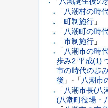
「
八潮誕生後の
「
八潮村の時
「
町制施行
」
「
八潮町の時
「
市制施行
」
「
八潮市の時代
歩み2 平成(1
市の時代の歩み
後
」-「
八潮市
「
八潮市長(八
(八潮町役場・