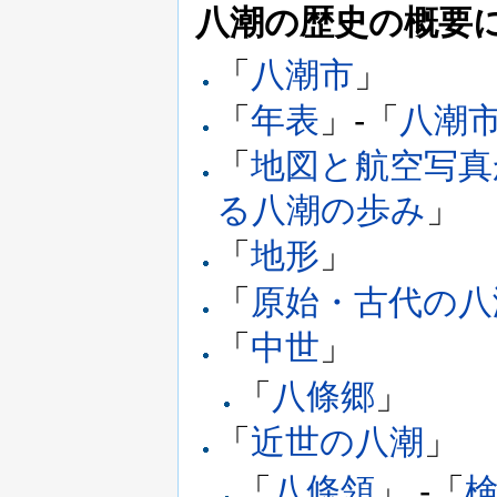
八潮の歴史の概要
「
八潮市
」
「
年表
」-「
八潮
「
地図と航空写真
る八潮の歩み
」
「
地形
」
「
原始・古代の八
「
中世
」
「
八條郷
」
「
近世の八潮
」
「
八條領
」 -「