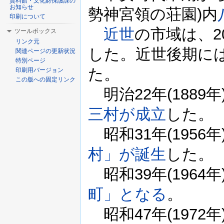
資料館・文化財保護課の
お知らせ
勢神宮領の荘園)内
印刷について
近世
の市域は、
ツールボックス
リンク元
した。近世後期に
関連ページの更新状況
特別ページ
た。
印刷用バージョン
この版への固定リンク
明治22年(1889年
三村が成立
した。
昭和31年(1956年
村」が誕生
した。
昭和39年(1964年
町」となる
。
昭和47年(1972年