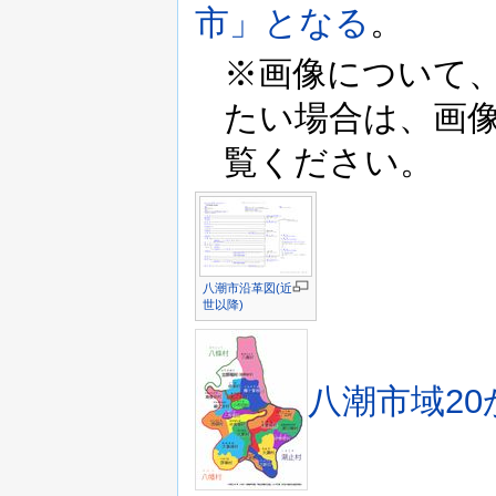
市」となる
。
※画像について
たい場合は、画
覧ください。
八潮市沿革図(近
世以降)
八潮市域2