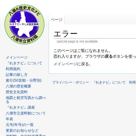
ページ
エラー
special page is not available
このページはご覧になれません。
恐れ入りますが、ブラウザの
戻る
ボタンを使
メインページ
『れきナビ』について
メインページ
に戻る。
利用規約
記事の探し方
索引(50音順・分野別)
プライバシー・ポリシー
『れきナビ』について
利用
八潮の歴史概要
歴史文化資料
地図と航空写真から調べ
る
『れきナビ』講座
八潮市立資料館について
年表
元号(年号)の一覧
更新のお知らせなど