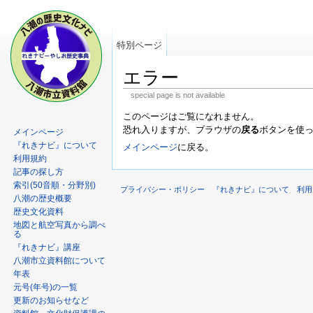
特別ページ
エラー
special page is not available
このページはご覧になれません。
恐れ入りますが、ブラウザの
戻る
ボタンを使
メインページ
『れきナビ』について
メインページ
に戻る。
利用規約
記事の探し方
索引(50音順・分野別)
プライバシー・ポリシー
『れきナビ』について
利用
八潮の歴史概要
歴史文化資料
地図と航空写真から調べ
る
『れきナビ』講座
八潮市立資料館について
年表
元号(年号)の一覧
更新のお知らせなど