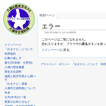
特別ページ
エラー
special page is not available
このページはご覧になれません。
恐れ入りますが、ブラウザの
戻る
ボタンを使
メインページ
『れきナビ』について
メインページ
に戻る。
利用規約
記事の探し方
索引(50音順・分野別)
プライバシー・ポリシー
『れきナビ』について
利用
八潮の歴史概要
歴史文化資料
地図と航空写真から調べ
る
『れきナビ』講座
八潮市立資料館について
年表
元号(年号)の一覧
更新のお知らせなど