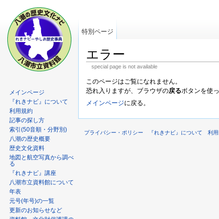
特別ページ
エラー
special page is not available
このページはご覧になれません。
恐れ入りますが、ブラウザの
戻る
ボタンを使
メインページ
『れきナビ』について
メインページ
に戻る。
利用規約
記事の探し方
索引(50音順・分野別)
プライバシー・ポリシー
『れきナビ』について
利用
八潮の歴史概要
歴史文化資料
地図と航空写真から調べ
る
『れきナビ』講座
八潮市立資料館について
年表
元号(年号)の一覧
更新のお知らせなど