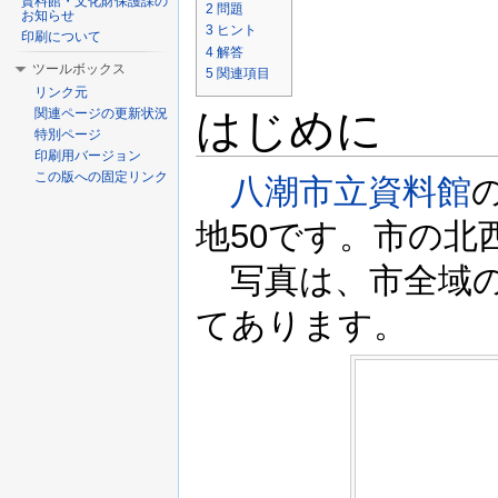
資料館・文化財保護課の
2
問題
お知らせ
3
ヒント
印刷について
4
解答
ツールボックス
5
関連項目
リンク元
はじめに
関連ページの更新状況
特別ページ
印刷用バージョン
この版への固定リンク
八潮市立資料館
地50です。市の北
写真は、市全域の
てあります。