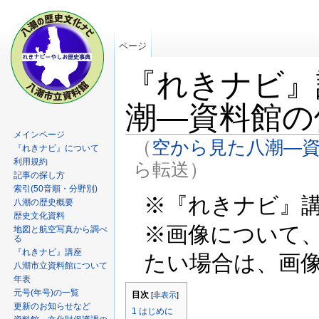
ページ
『れきナビ』
潮―資料館の
メインページ
（
空から見た八潮―資
『れきナビ』について
利用規約
ら転送）
記事の探し方
索引(50音順・分野別)
※『れきナビ』
八潮の歴史概要
歴史文化資料
※画像について
地図と航空写真から調べ
る
『れきナビ』講座
たい場合は、画
八潮市立資料館について
年表
元号(年号)の一覧
目次
[
非表示
]
更新のお知らせなど
1
はじめに