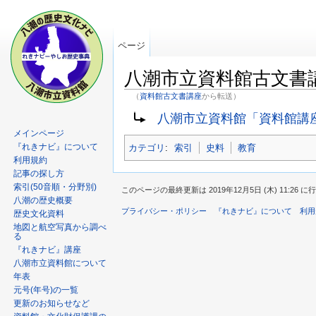
ページ
八潮市立資料館古文書
（
資料館古文書講座
から転送）
八潮市立資料館「資料館講座
メインページ
『れきナビ』について
カテゴリ
:
索引
史料
教育
利用規約
記事の探し方
索引(50音順・分野別)
このページの最終更新は 2019年12月5日 (木) 11:26 
八潮の歴史概要
プライバシー・ポリシー
『れきナビ』について
利用
歴史文化資料
地図と航空写真から調べ
る
『れきナビ』講座
八潮市立資料館について
年表
元号(年号)の一覧
更新のお知らせなど