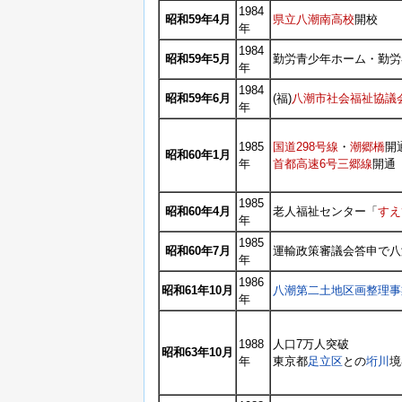
1984
昭和59年4月
県立八潮南高校
開校
年
1984
昭和59年5月
勤労青少年ホーム・勤労
年
1984
昭和59年6月
(福)
八潮市社会福祉協議
年
1985
国道298号線
・
潮郷橋
開
昭和60年1月
年
首都高速6号三郷線
開通
1985
昭和60年4月
老人福祉センター「
すえ
年
1985
昭和60年7月
運輸政策審議会答申で八
年
1986
昭和61年10月
八潮第二土地区画整理事
年
1988
人口7万人突破
昭和63年10月
年
東京都
足立区
との
垳川
境