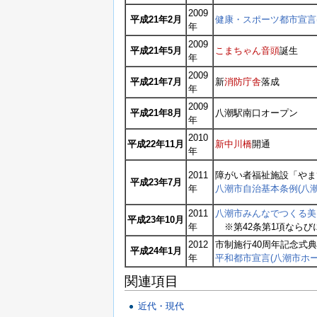
2009
平成21年2月
健康・スポーツ都市宣言
年
2009
平成21年5月
こまちゃん音頭
誕生
年
2009
平成21年7月
新
消防庁舎
落成
年
2009
平成21年8月
八潮駅南口オープン
年
2010
平成22年11月
新中川橋
開通
年
2011
障がい者福祉施設「やま
平成23年7月
年
八潮市自治基本条例(八
2011
八潮市みんなでつくる美
平成23年10月
年
※第42条第1項ならびに
2012
市制施行40周年記念式
平成24年1月
年
平和都市宣言(八潮市ホ
関連項目
近代・現代