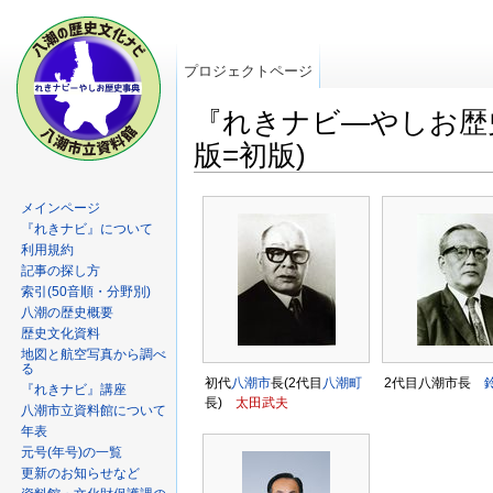
プロジェクトページ
『れきナビ―やしお歴史事
版=初版)
メインページ
『れきナビ』について
利用規約
記事の探し方
索引(50音順・分野別)
八潮の歴史概要
歴史文化資料
地図と航空写真から調べ
る
初代
八潮市
長(2代目
八潮町
2代目八潮市長
『れきナビ』講座
長)
太田武夫
八潮市立資料館について
年表
元号(年号)の一覧
更新のお知らせなど