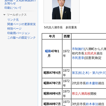
資料館・文化財保護課の
お知らせ
印刷について
ツールボックス
リンク元
関連ページの更新状況
5代目八潮市長 多田重美
特別ページ
印刷用バージョン
年月
西暦
この版への固定リンク
市制施行
(八潮町から八潮
昭和
47年1
1972
初代市長
太田武夫
就任
月
年
市民憲章
(旧憲章)制定
1972
昭和47年4月
第五(松之木)
・
第六(中川
年
1972
昭和47年7月
2代目市長
鈴木慶助
就任
年
1973
昭和48年4月
県立八潮高校
開校
年
1973
昭和48年7月
3代目市長
鈴木泰治
就任