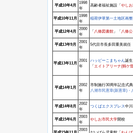
1998
平成10年4月
高齢者福祉施設「
やしお
年
1998
平成10年11月
稲荷伊草第一土地区画整
年
2000
平成12年4月
「
八條図書館
」「
八條公
年
2001
平成13年9月
5代目市長多田重美就任
年
2001
ハッピーこまちゃん
誕生
平成13年11月
年
「
エイトアリーナ(鶴ケ曽
2002
市制施行30周年記念式
平成14年1月
年
八潮市民憲章(新憲章)・
2002
平成14年8月
つくばエクスプレス
中川
年
2003
平成15年6月
やしお市民大学
開校
年
2003
平成15年11月
だいばら児童館「
わんぱ