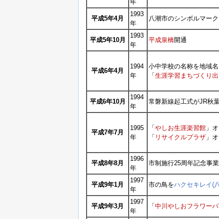
年
1993
平成5年4月
八潮市のシンボルマーク
年
1993
平成5年10月
平成泉橋
開通
年
1994
小中学校の名称を地域名
平成6年4月
年
「
生涯学習まちづくり出
1994
平成6年10月
常磐新線起工式がJR秋
年
1995
「
やしお生涯楽習館
」オ
平成7年7月
年
「
リサイクルプラザ
」オ
1996
平成8年8月
市制施行25周年記念事
年
1997
平成9年1月
市の鳥を
ハクセキレイ(
年
1997
平成9年3月
「
中川やしおフラワーパ
年