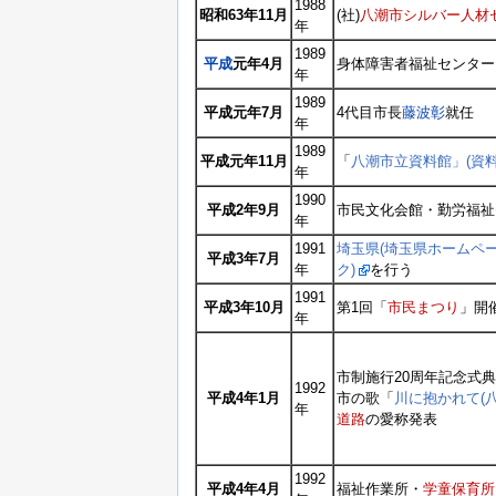
1988
昭和63年11月
(社)
八潮市シルバー人材
年
1989
平成
元年4月
身体障害者福祉センター
年
1989
平成元年7月
4代目市長
藤波彰
就任
年
1989
平成元年11月
「
八潮市立資料館」(資
年
1990
平成2年9月
市民文化会館・勤労福祉
年
1991
埼玉県(埼玉県ホームペー
平成3年7月
年
ク)
を行う
1991
平成3年10月
第1回「
市民まつり
」開
年
市制施行20周年記念式
1992
平成4年1月
市の歌「
川に抱かれて(
年
道路
の愛称発表
1992
平成4年4月
福祉作業所・
学童保育所