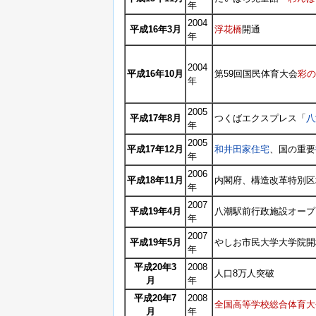
年
2004
平成16年3月
浮花橋
開通
年
2004
平成16年10月
第59回国民体育大会
彩の
年
2005
平成17年8月
つくばエクスプレス「
八
年
2005
平成17年12月
和井田家住宅
、国の重要
年
2006
平成18年11月
内閣府、構造改革特別区
年
2007
平成19年4月
八潮駅前行政施設オープ
年
2007
平成19年5月
やしお市民大学大学院開
年
平成20年3
2008
人口8万人突破
月
年
平成20年7
2008
全国高等学校総合体育大
月
年