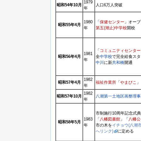
1979
昭和54年10月
人口6万人突破
年
1980
「
保健センター
」オープ
昭和55年4月
年
第五(潮止)中学校
開校
「
コミュニティセンター
1981
昭和56年4月
全
中学校
で完全給食スタ
年
中川
に新
共和橋
開通
1982
昭和57年4月
福祉作業所
「
やまびこ
」
年
1982
昭和57年10月
八潮第一土地区画整理事
年
市制施行10周年記念式
1983
「
八幡図書館
」「
八幡公
昭和58年5月
年
市の木を
イチョウ(八潮
へリンク)
に定める