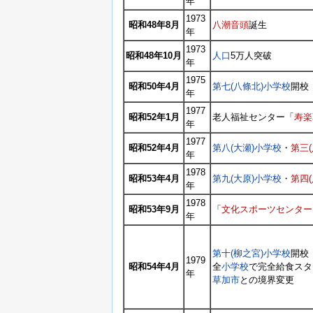
年
1973
昭和48年8月
八潮音頭
誕生
年
1973
昭和48年10月
人口
5万人突破
年
1975
昭和50年4月
第七(八條北)小学校
開校
年
1977
昭和52年1月
老人福祉センター「
寿楽
年
1977
昭和52年4月
第八(大瀬)小学校
・
第三
年
1978
昭和53年4月
第九(大原)小学校
・
第四
年
1978
昭和53年9月
「
文化スポーツセンター
年
第十(柳之宮)小学校
開校
1979
昭和54年4月
全
小学校
で完全給食スタ
年
草加市
との境界変更