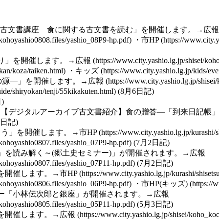
古文書講座 食に関する古文書を読む」を開催します。→
広報
・
市HP
り」を開催します。→
広報
・
キッズ
の源―」を開催します。→
広報
(8月6日記)
日)
「【デジタルアーカイブ
古文書
紹介】食の贈答―「到来日記帳
2日記)
ろう」を開催します。→
市HP
(7月2日記)
」を読み解く～(郷土史セミナー)」が開催されます。→
広報
(7月2日記)
を開催します。→
市HP
・
市HP(キッズ)
ミナー「小林伝次郎と銀座」が開催されます。→
広報
(5月3日記)
を開催します。→
広報