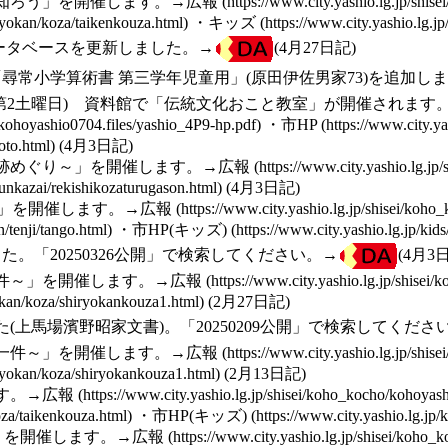
知ろう」を開催します。→
広報
・
キッズ
データベースを更新しました。→
(4月27日記)
尋常小学算術書 第三学年児童用」(原田伊佐男家73)を追加し
・1月は第2土曜日) 資料館で「伝統文化おこと教室」が開催されます
・
市HP
(4月3日記)
跡めぐり～」を開催します。→
広報
(4月3日記)
」を開催します。→
広報
・
市HP(キッズ)
。「20250326公開」で検索してください。→
(4月3
件～」を開催します。→
広報
(2月27日記)
(
上馬場濱野昭家文書
)。「20250209公開」で検索してくださ
一件～」を開催します。→
広報
(2月13日記)
す。→
広報
・
市HP(キッズ)
」を開催します。→
広報