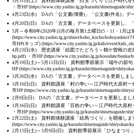
5月31日(土)
資料館体験講座
「白玉づくりで江戸時代を
・
市HP
4月23日(水)
DA
の「
公文書
(簿冊)」「公文書(件名)」
4月20日(日)
DA
の「
古文書
」データベースを更新し、「
5月～令和8年(2026年)3月の毎月第1土曜日(5・11
市HP(キッズ)
4月23日(水)
歴史講座
「絵図でたどろう～
鶴ケ曽根
の史
・
市HP
4月19日(土)～5月11日(日)
資料館季節展示
「端午の節句
HP
3月26日(水)
DA
の「
古文書
」データベースを更新しました
3月16日(日)
資料館講座
「村の争い～江戸時代
大原村
一
市HP
2月9日(日)
DA
の「
古文書
」データベースを更新しました
3月16日(日)
資料館講座
「百姓の争い～江戸時代
大原村
・
市HP
2月22日(土)
資料館体験講座
「絵馬づくり」を開催しま
2月15日(土)～3月9日(日)
資料館季節展示
「ひなまつり