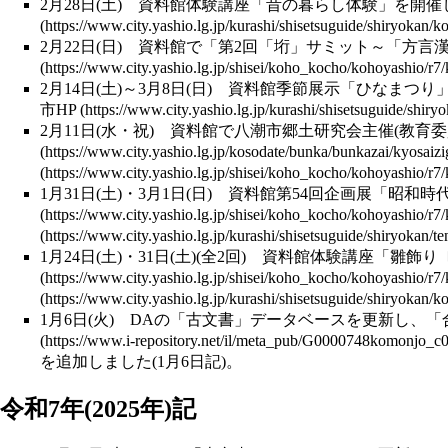
2月28日(土)
資料館体験講座
「昔の暮らし体験」を開催
2月22日(日) 資料館で「第2回「
垳
」サミット～「方言
2月14日(土)～3月8日(日)
資料館季節展示
「ひなまつり
市HP
2月11日(水・祝) 資料館で八潮市郷土研究会主催(教
1月31日(土)・3月1日(日) 資料館第54回
企画展
「昭和時
1月24日(土)・31日(土)(全2回)
資料館体験講座
「雛飾り
1月6日(火)
DA
の「
古文書
」データベースを更新し、
「
を追加しました(1月6日記)。
令和7年(2025年)記