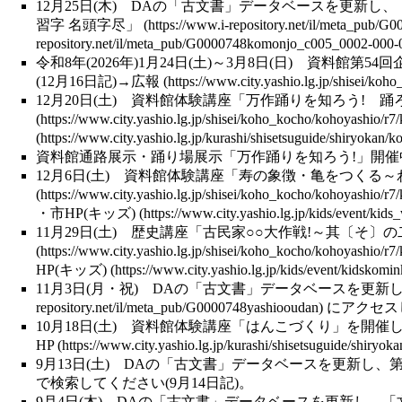
12月25日(木)
DA
の「
古文書
」データベースを更新し、
習字 名頭字尽」
令和8年(2026年)1月24日(土)～3月8日(日) 資料館第54回
(12月16日記)→
広報
12月20日(土)
資料館体験講座
「万作踊りを知ろう! 踊
資料館通路展示・
踊り場展示
「
万作踊り
を知ろう!」開催中
12月6日(土)
資料館体験講座
「寿の象徴・亀をつくる～
・
市HP(キッズ)
11月29日(土)
歴史講座
「古民家○○大作戦!～其〔そ〕
HP(キッズ)
11月3日(月・祝)
DA
の「
古文書
」データベースを更新し
にアクセスし
10月18日(土)
資料館体験講座
「はんこづくり」を開催
HP
9月13日(土)
DA
の「
古文書
」データベースを更新し、第
で検索してください(9月14日記)。
9月4日(木)
DA
の「
古文書
」データベースを更新し、
「