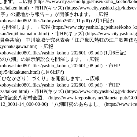
します。→
広報
・
市HP(キッズ)
漢字」の聖地から報告～」が開催されます。→
広報
(2月1日記)
」を開催します。→
広報
・
市HP(キッズ)
育委員会共済) 中川流域研究発表会「江戸庶民熱狂の江戸歌舞
・
広報
(1月6日記)
代の
八潮
」の展示解説会を開催します。→
広報
・
市HP
(1月6日記)
〔ひなかざり〕づくり」を開催します。→
広報
・
市HP
・
市HP(キッズ)
合併記念八潮村全図」
「八潮町勢のあらまし」