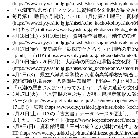
『八潮市観光ガイドブック』に資料館や
文化財
が紹介さ
毎月第1土曜日(5月開始、5・10・1月は第2土曜日) 
HP(キッズ)
4月18日(土)～5月10日(日)
資料館季節展示
「端午の節句
4月17日(金)
歴史講座
「絵図でたどろう～
南川崎
の史跡
・
市HP
4月10日(金)～20日(月) 大経寺の円空仏(
県指定文化財
「
4月1日(水) 県立八潮
高等学校
と八潮南高等学校が統合し
資料館踊り場展示
「
八潮誕生
70周年」開催中です(4月2日
『
八潮
の歴史さんぽ～行ってみよう! 八潮の
遺跡
や
文化
3月17日(火) 「
木曽根の弓ぶち
」が
埼玉県指定無形民俗
ページ
17日記)・
広報
2月21日(土)
DA
の「
古文書
」データベースを更新し、
ました。→
DAのサイト
3月8日(日)
資料館講座
「
三村の成立
と
八潮村の誕生
」
HP