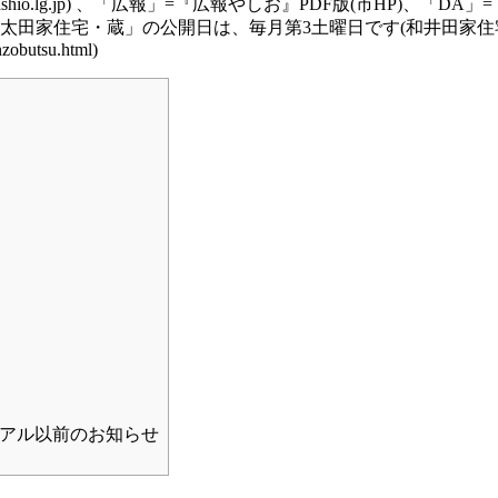
、「広報」=『
広報やしお
』PDF版(市HP)、「DA」=
太田家住宅・蔵
」の公開日は、毎月第3土曜日です(和井田家住宅
ューアル以前のお知らせ