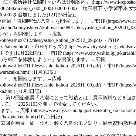
「江戸名所神社仏閣町々いろは分独案内」
「埼玉県下 小学習字本 女
を追加しました(12月25日記)。
企画展
「昭和時代の
八潮
」を開催します。→
市HP
ろう!」を開催します。→
広報
・
市HP
・
市HP(キッズ)
です(11月22日記)。→
市HP
わら細工を体験しよう～」を開催します。→
広報
・
市HP
(11月3日記)
の二～」を開催します。→
広報
・
市HP
(11月3日記)
、第12回
企画展
「
八潮にとって戦後とは
」展示資料などを追
て、「20251103公開」で検索してください。
します。→
広報
(10月2日記)
53回
企画展
「紐〔ひも〕解く八潮のモノ語り」展示資料(教科書な
文政雑書」