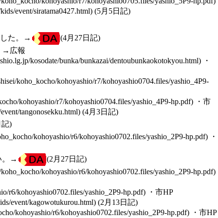
(5月5日記)
ました。→
(4月27日記)
。→
広報
・
・
市
(4月3日記)
日記)
・
い。→
(2月27日記)
・
市HP
(2月13日記)
・
市HP