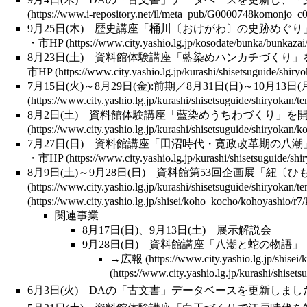
9月25日(木)
歴史講座
「桶川〔おけがわ〕の史跡めぐり
・
市HP
8月23日(土)
資料館体験講座
「藍染めハンカチづくり」
市HP
7月15日(火)～8月29日(金):前期／8月31日(日)～10
8月2日(土)
資料館体験講座
「藍染めうちわづくり」を
7月27日(日)
資料館講座
「田沼時代・寛政改革期の八潮
・
市HP
8月9日(土)～9月28日(日) 資料館第53回
企画展
「紐〔ひ
関連事業
8月17日(日)、9月13日(土) 展示解説会
9月28日(日)
資料館講座
「八潮と蛇の物語」
→
広報
6月3日(火)
DA
の「
古文書
」データベースを更新しました