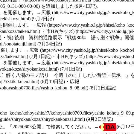
を追加しました(9月4日記)。
」を開催します。→
広報
(9月2日記)
を開催します。→
広報
・
市HP(キッズ)
月13日(月・祝):後期 資料館通路展示「戦後80年 語り継ぐ戦争」開催
(7月24日記)
開催します。→
広報
(7月1日記)・
市HP(キッズ)
」を開催します。→
広報
(7月1日記)
も〕解く八潮のモノ語り―今遺〔のこ〕したい昔話・伝承―」
(6月19日記)・
広報
(8月2日追記)
(9月2日追記)
。「20250603公開」で検索してください。→
(6月12