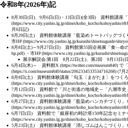
令和8年(2026年)記
8月30日(日)、9月6日(日)・13日(日)(全3回)
資料館講座
「
月6日記)
8月29日(土)
資料館体験講座
「藍染めトートバッグづく
市HP
8月8日(土)～9月27日(日) 資料館第55回
企画展
「食―命
・
市HP
展示解説会:第1回 8月22日(土)、第2回 9月13日(
6月4日(木)～
資料館X
で
(7月
8月8日(土)
資料館体験講座
「勾玉〔まがたま〕をつく
7月12日(日) 資料館で「川と街道の地域史～「
八潮市史
6月27日(土)
資料館体験講座
「藍染めハンカチづくり」
6月7日(日) 資料館で「銀座初の時計塔150年記念セ
5月23日(土)
資料館体験講座
「消しゴムはんこづくり」