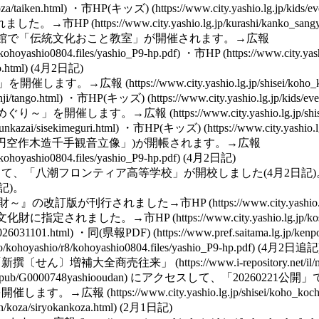
・
市HP(キッズ)
れました。→
市HP
資料館で「伝統文化おこと教室」が開催されます。→
広報
・
市HP
(4月2日記)
」を開催します。→
広報
・
市HP(キッズ)
めぐり～」を開催します。→
広報
・
市HP(キッズ)
円空作木造千手観音立像
」)が開帳されます。→
広報
(4月2日記)
て、「八潮フロンティア高等学校」が開校しました(4月2日記)
記)。
財
～』の改訂版が刊行されました→
市HP
文化財
に指定されました。→
市HP
・
同(県報PDF)
(4月2日追記
「新撰〔せん〕増補大全商売往来」
にアクセスして、「20260221公開」
を開催します。→
広報
(2月1日記)