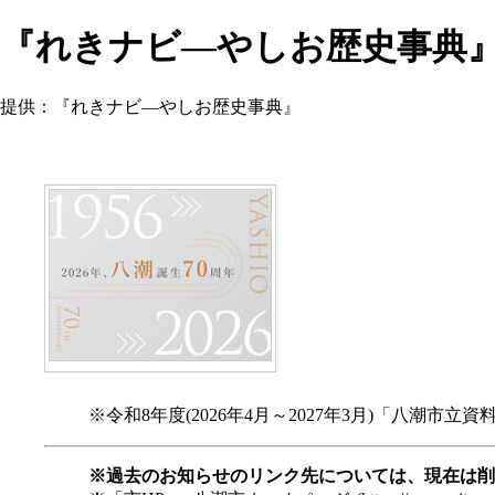
『れきナビ―やしお歴史事典』
提供：『れきナビ―やしお歴史事典』
※令和8年度(2026年4月～2027年3月)「八潮市
※過去のお知らせのリンク先については、現在は削