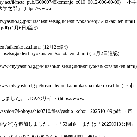
「小学
大学之部」
(1月6日追記)
(12月2日記)
(12月2日追記)
・
市
加しました。→
DAのサイト
・
市
ど)を追加しました。→「53回企」または「20250913公開」
と
「外国地図〔改版〕」