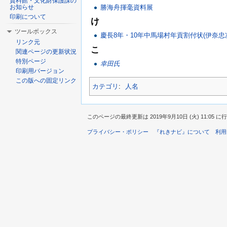
資料館・文化財保護課の
勝海舟揮毫資料展
お知らせ
印刷について
け
ツールボックス
慶長8年・10年中馬場村年貢割付状(伊奈忠
リンク元
こ
関連ページの更新状況
特別ページ
幸田氏
印刷用バージョン
この版への固定リンク
カテゴリ
:
人名
このページの最終更新は 2019年9月10日 (火) 11:05 
プライバシー・ポリシー
『れきナビ』について
利用