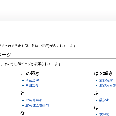
転送される見出し語。斜体で表示)が含まれています。
ページ
り、そのうち20ページが表示されています。
こ の続き
は の続き
幸田親平
濱野昭家
幸田親盈
濱野弥右衛
と
ふ
豊田篤信家
藤波家
豊田佐五右衛門
ほ
な
本間家