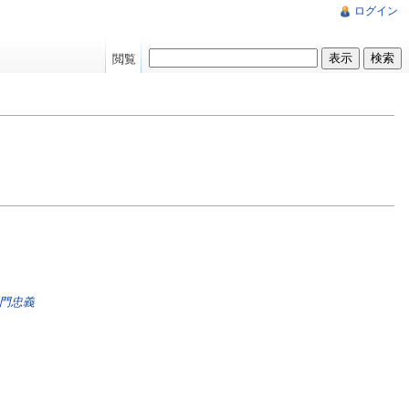
ログイン
閲覧
門忠義