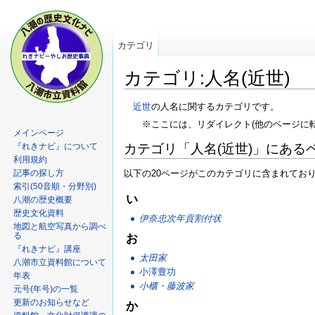
カテゴリ
カテゴリ:人名(近世)
近世
の人名に関するカテゴリです。
※ここには、リダイレクト(他のページに
メインページ
『れきナビ』について
カテゴリ「人名(近世)」にある
利用規約
記事の探し方
以下の20ページがこのカテゴリに含まれてお
索引(50音順・分野別)
い
八潮の歴史概要
歴史文化資料
伊奈忠次年貢割付状
地図と航空写真から調べ
る
お
『れきナビ』講座
太田家
八潮市立資料館について
小澤豊功
年表
小櫃・藤波家
元号(年号)の一覧
更新のお知らせなど
か