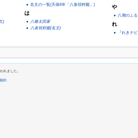
名主の一覧(天保6年「八条領村鑑」)
や
は
八潮のふる
次)
八條太田家
れ
八条領村鑑(名主)
『れきナビ
に行われました。
規約