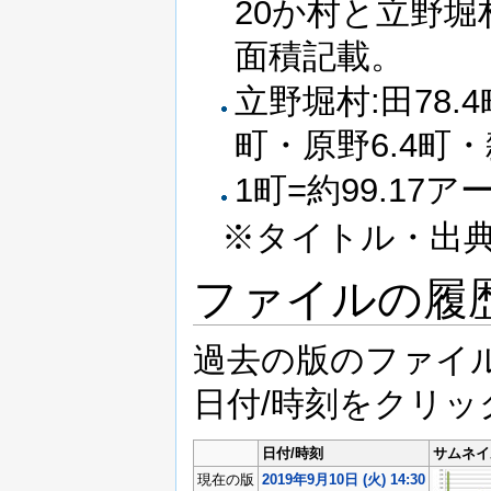
20か村と立野
面積記載。
立野堀村:田78.4
町・原野6.4町・
1町=約99.17ア
※タイトル・出
ファイルの履
過去の版のファイ
日付/時刻をクリ
日付/時刻
サムネイ
現在の版
2019年9月10日 (火) 14:30