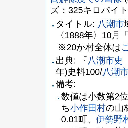
ズ：325キロバイト、M
タイトル:
八潮市
〈1888年〉10月
※20か村全体は
出典: 『
八潮市史
年)史料100/
八潮
備考:
数値は小数第2位
ち
小作田村
の山林
0.01町、
伊勢野