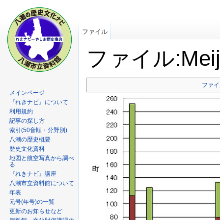
ファイル
ファイル:Meiji2
ファイ
メインページ
『れきナビ』について
利用規約
記事の探し方
索引(50音順・分野別)
八潮の歴史概要
歴史文化資料
地図と航空写真から調べ
る
『れきナビ』講座
八潮市立資料館について
年表
元号(年号)の一覧
更新のお知らせなど