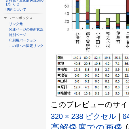
資料館・文化財保護課の
お知らせ
印刷について
ツールボックス
リンク元
関連ページの更新状況
特別ページ
印刷用バージョン
この版への固定リンク
このプレビューのサイ
320 × 238 ピクセル
|
6
高解像度での画像
‎