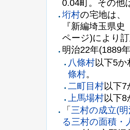
0.04町。その
垳村
の宅地は、
『新編埼玉県史 
ページ)により
明治22年(1889
八條村
以下5か
條村
。
二町目村
以下7
上馬場村
以下8
「
三村の成立(明
る三村の面積・