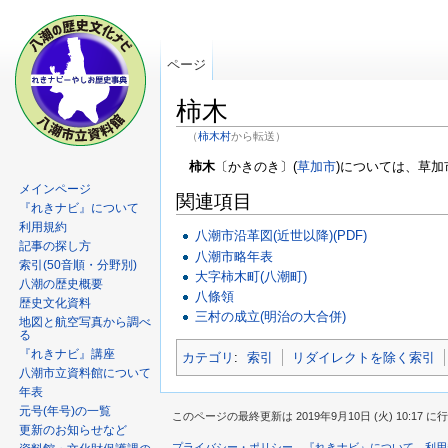
ページ
柿木
（
柿木村
から転送）
柿木
〔かきのき〕(
草加市
)については、草
メインページ
関連項目
『れきナビ』について
利用規約
八潮市沿革図(近世以降)(PDF)
記事の探し方
八潮市略年表
索引(50音順・分野別)
大字柿木町(八潮町)
八潮の歴史概要
八條領
歴史文化資料
三村の成立(明治の大合併)
地図と航空写真から調べ
る
『れきナビ』講座
カテゴリ
:
索引
リダイレクトを除く索引
八潮市立資料館について
年表
元号(年号)の一覧
このページの最終更新は 2019年9月10日 (火) 10:17 
更新のお知らせなど
プライバシー・ポリシー
『れきナビ』について
利用