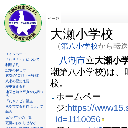
ページ
大瀬小学校
（
第八小学校
から転
メインページ
八潮市
立
大瀬小
『れきナビ』について
利用規約
潮第八小学校)は、昭
記事の探し方
索引(50音順・分野別)
校。
八潮の歴史概要
歴史文化資料
地図と航空写真から調べ
ホームペー
る
『れきナビ』講座
ジ:
https://www15.
八潮市立資料館について
年表
id=1110056
元号(年号)の一覧
更新のお知らせなど