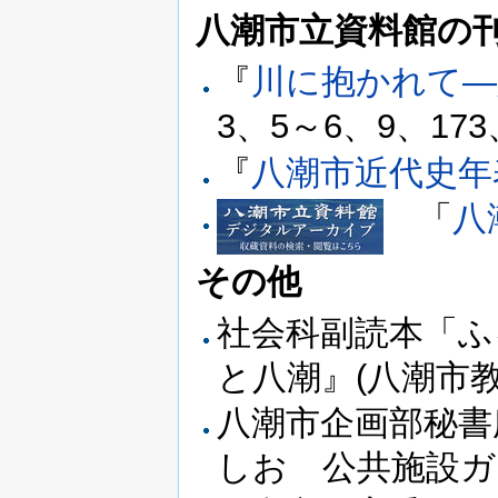
八潮市立資料館の
『
川に抱かれて―
3、5～6、9、173
『
八潮市近代史年
「
八
その他
社会科副読本「ふ
と八潮』(八潮市教
八潮市企画部秘書
しお 公共施設ガイ