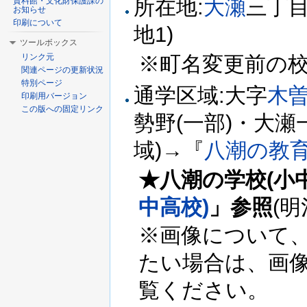
所在地:
大瀬
三丁目
資料館・文化財保護課の
お知らせ
印刷について
地1)
ツールボックス
※町名変更前の
リンク元
関連ページの更新状況
特別ページ
通学区域:大字
木
印刷用バージョン
この版への固定リンク
勢野(一部)・大瀬
域)→『
八潮の教
★八潮の学校(小
中高校)
」参照
(
※画像について
たい場合は、画
覧ください。