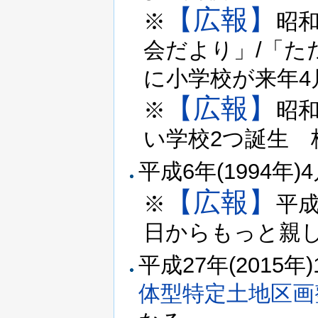
【広報】
※
昭和
会だより」/「た
に小学校が来年4
【広報】
※
昭和
い学校2つ誕生 
平成6年(1994年)
【広報】
※
平成
日からもっと親
平成27年(2015年
体型特定土地区画