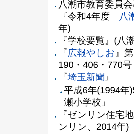
八潮市教育委員会
『令和4年度
八
年)
『学校要覧』(八
『
広報やしお
』第
190・406・770号
『
埼玉新聞
』
平成6年(199
瀬小学校」
『ゼンリン住宅地図
ンリン、2014年)