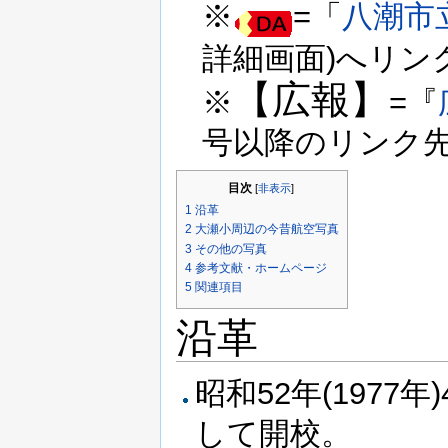
※
=「
八潮市
詳細画面)へリン
【広報】
※
=『
号以降のリンク先
目次
[
非表示
]
1
沿革
2
大瀬小周辺の今昔航空写真
3
その他の写真
4
参考文献・ホームページ
5
関連項目
沿革
昭和52年(1977年
して開校。