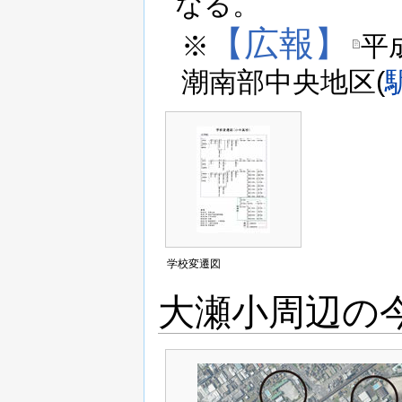
なる。
【広報】
※
平成
潮南部中央地区(
学校変遷図
大瀬小周辺の