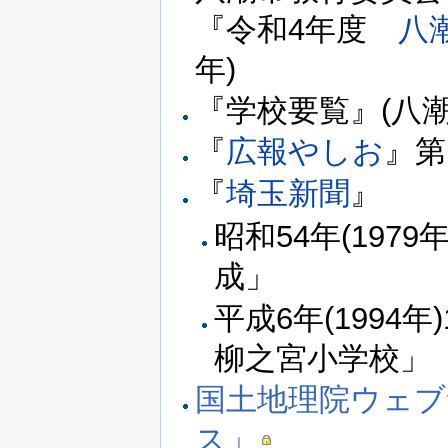
『令和4年度
八
年)
『学校要覧』(八
『
広報やしお
』第
『
埼玉新聞
』
昭和54年(197
成」
平成6年(1994
柳之宮小学校」
国土地理院ウェブ
ス」