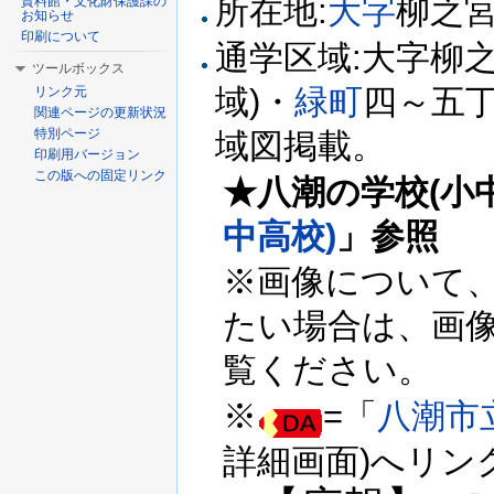
所在地:
大字
柳之宮
資料館・文化財保護課の
お知らせ
印刷について
通学区域:大字柳之
ツールボックス
域)・
緑町
四～五丁
リンク元
関連ページの更新状況
特別ページ
域図掲載。
印刷用バージョン
この版への固定リンク
★八潮の学校(小
中高校)
」参照
※画像について
たい場合は、画
覧ください。
※
=「
八潮市
詳細画面)へリン