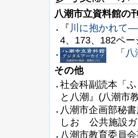
八潮市立資料館の
『
川に抱かれて―
4、173、182ペ
「
八
その他
社会科副読本「ふ
と八潮』(八潮市教
八潮市企画部秘書
しお 公共施設ガイ
八潮市教育委員会