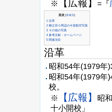
【広報】
※
=『
目次
[
非表示
]
1
沿革
2
柳之宮小周辺の今昔航空写真
3
その他の写真
4
参考文献・ホームページ
5
関連項目
沿革
昭和54年(1979
昭和54年(1979年
校。
【広報】
※
昭和
十小開校」