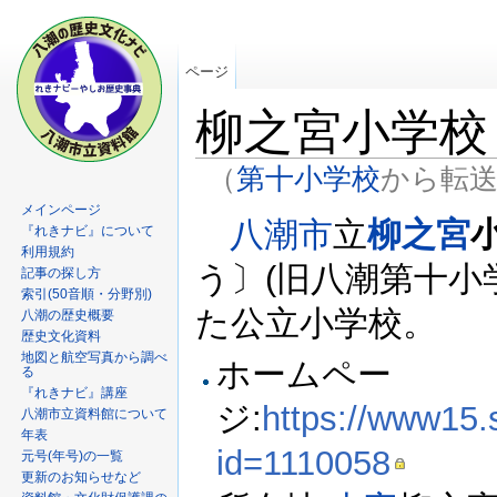
ページ
柳之宮小学校
（
第十小学校
から転
メインページ
八潮市
立
柳之宮
『れきナビ』について
利用規約
う〕(旧八潮第十小学
記事の探し方
索引(50音順・分野別)
た公立小学校。
八潮の歴史概要
歴史文化資料
地図と航空写真から調べ
ホームペー
る
『れきナビ』講座
ジ:
https://www15.
八潮市立資料館について
年表
id=1110058
元号(年号)の一覧
更新のお知らせなど