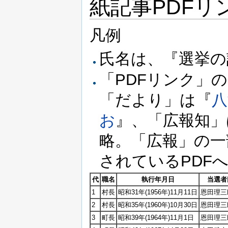
紙記事PDFリ
凡例
氏名は、『選挙の
「PDFリンク」
「だより」は『
八
お
』、「広報知」
略。「広報」の一
されているPDF
代
職名
執行年月日
当選者
1
村長
昭和31年(1956年)11月11日
恩田理三郎
2
村長
昭和35年(1960年)10月30日
恩田理三
3
町長
昭和39年(1964年)11月1日
恩田理三