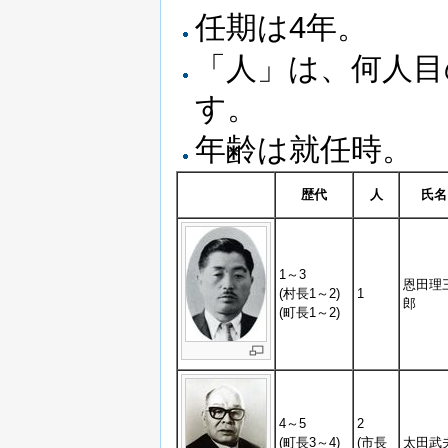
任期は4年。
「人」は、何人目
す。
年齢は就任時。
歴代
人
氏名
1～3
恩田理
(村長1～2)
1
郎
(町長1～2)
4～5
2
(町長3～4)
(市長
太田武