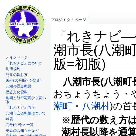
プロジェクトページ
『れきナビ―
潮市長(八潮町長
メインページ
版=初版)
『れきナビ』について
利用規約
記事の探し方
八潮市長(八潮町
索引(50音順・分野別)
八潮の歴史概要
おちょうちょう・
歴史文化資料
地図と航空写真から調べ
る
潮町
・
八潮村
)の首
『れきナビ』講座
八潮市立資料館について
※
歴代の数え方
年表
元号(年号)の一覧
潮村長以降を通算
更新のお知らせなど