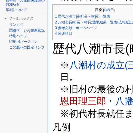
資料館・文化財保護課の
お知らせ
目次
印刷について
[
非表示
]
1
歴代八潮市長(町長・村長)一覧表
ツールボックス
2
八潮市長(町長・村長)選挙結果一覧表(広報紙記
リンク元
3
参考文献・ホームページ
関連ページの更新状況
4
関連項目
特別ページ
印刷用バージョン
歴代八潮市長(
この版への固定リンク
※
八潮村の成立(
日。
※旧村の最後の
恩田理三郎
・
八
※初代村長就任
凡例