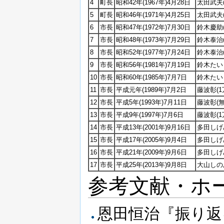
4
町長
昭和42年(1967年)4月28日
太田武夫
5
町長
昭和46年(1971年)4月25日
太田武夫
6
市長
昭和47年(1972年)7月30日
鈴木慶助(9
7
市長
昭和48年(1973年)7月29日
鈴木泰治(1
8
市長
昭和52年(1977年)7月24日
鈴木泰治
9
市長
昭和56年(1981年)7月19日
鈴木たい
10
市長
昭和60年(1985年)7月7日
鈴木たいじ
11
市長
平成元年(1989年)7月2日
藤波彰(1
12
市長
平成5年(1993年)7月11日
藤波彰(
13
市長
平成9年(1997年)7月6日
藤波彰(1万
14
市長
平成13年(2001年)9月16日
多田しげみ
15
市長
平成17年(2005年)9月4日
多田しげみ
16
市長
平成21年(2009年)9月6日
多田しげ
17
市長
平成25年(2013年)9月8日
大山しのぶ
参考文献・ホ
恩田恒治『振り返