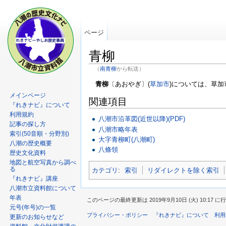
ページ
青柳
（
南青柳
から転送）
青柳
〔あおやぎ〕(
草加市
)については、草
メインページ
関連項目
『れきナビ』について
利用規約
八潮市沿革図(近世以降)(PDF)
記事の探し方
八潮市略年表
索引(50音順・分野別)
大字青柳町(八潮町)
八潮の歴史概要
八條領
歴史文化資料
地図と航空写真から調べ
る
カテゴリ
:
索引
リダイレクトを除く索引
『れきナビ』講座
八潮市立資料館について
年表
このページの最終更新は 2019年9月10日 (火) 10:17 
元号(年号)の一覧
プライバシー・ポリシー
『れきナビ』について
利用
更新のお知らせなど