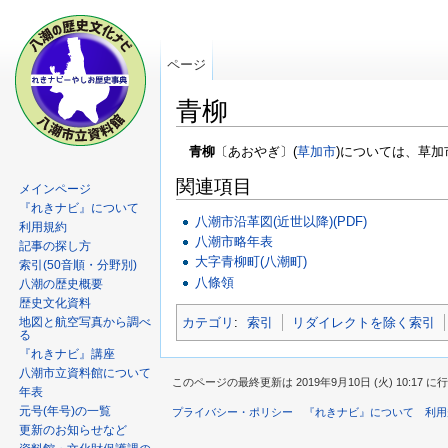
ページ
青柳
青柳
〔あおやぎ〕(
草加市
)については、草
関連項目
メインページ
『れきナビ』について
八潮市沿革図(近世以降)(PDF)
利用規約
八潮市略年表
記事の探し方
大字青柳町(八潮町)
索引(50音順・分野別)
八條領
八潮の歴史概要
歴史文化資料
地図と航空写真から調べ
カテゴリ
:
索引
リダイレクトを除く索引
る
『れきナビ』講座
八潮市立資料館について
このページの最終更新は 2019年9月10日 (火) 10:17 
年表
元号(年号)の一覧
プライバシー・ポリシー
『れきナビ』について
利用
更新のお知らせなど