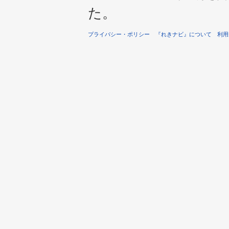
た。
プライバシー・ポリシー
『れきナビ』について
利用