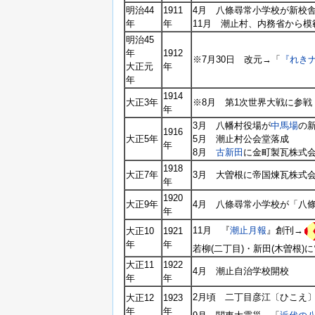
明治44
1911
4月 八條尋常小学校が新校舎
年
年
11月 潮止村、内務省から
明治45
年
1912
※7月30日 改元→「
『れきナ
大正元
年
年
1914
大正3年
※8月 第1次世界大戦に参戦
年
3月 八幡村役場が
中馬場
の
1916
大正5年
5月 潮止村公会堂落成
年
8月
古新田
に金町製瓦株式会
1918
大正7年
3月 大曽根に帝国煉瓦株式会
年
1920
大正9年
4月 八條尋常小学校が「八
年
11月 『
潮止月報
』創刊→
大正10
1921
年
年
若柳(二丁目)・新田(木曽根)
大正11
1922
4月 潮止自治学校開校
年
年
2月頃 二丁目彦江〔ひこえ
大正12
1923
年
年