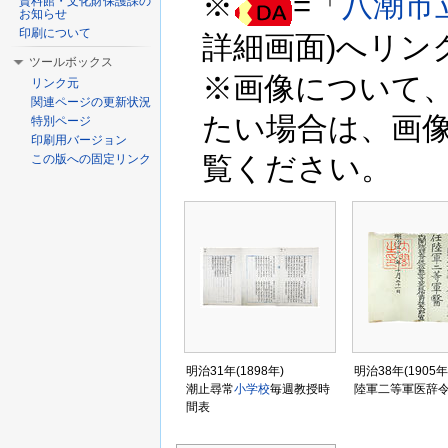
※
=「
八潮市
資料館・文化財保護課の
お知らせ
印刷について
詳細画面)へリン
ツールボックス
※画像について
リンク元
関連ページの更新状況
たい場合は、画
特別ページ
印刷用バージョン
覧ください。
この版への固定リンク
明治31年(1898年)
明治38年(1905年
潮止尋常
小学校
毎週教授時
陸軍二等軍医辞
間表