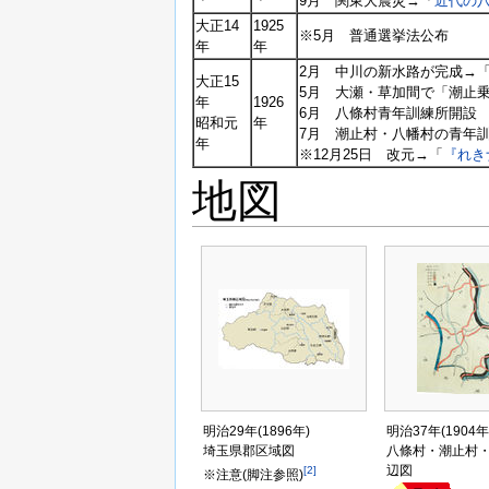
9月 関東大震災→「
近代の八
大正14
1925
※5月 普通選挙法公布
年
年
2月 中川の新水路が完成→
大正15
5月 大瀬・草加間で「潮止
年
1926
6月 八條村青年訓練所開設
昭和元
年
7月 潮止村・八幡村の青年
年
※12月25日 改元→「
『れき
地図
明治29年(1896年)
明治37年(1904年
埼玉県郡区域図
八條村・潮止村
辺図
[2]
※注意(脚注参照)