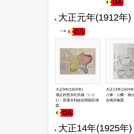
大正元年(1912年
→
大正9年(1920年)
大正13年(1924年
潮止村悪水吐圦樋〔いり
八條・八幡・潮止
ひ〕普通水利組合関係区域
合猟区略図
図
大正14年(1925