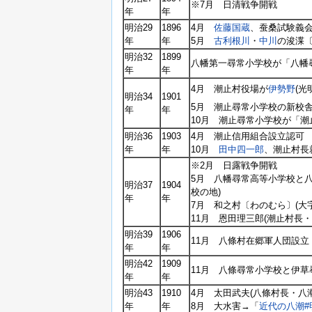
※7月 日清戦争開戦
年
年
明治29
1896
4月
佐藤国蔵
、蚕桑試験義
年
年
5月
古利根川
・
中川
の浚渫
明治32
1899
八幡第一尋常小学校が「八幡
年
年
4月 潮止村役場が
伊勢野
(光
明治34
1901
5月 潮止尋常小学校の新校
年
年
10月 潮止尋常小学校が「
明治36
1903
4月 潮止信用組合設立認可
年
年
10月
田中四一郎
、潮止村長
※2月 日露戦争開戦
5月 八幡尋常高等小学校と
明治37
1904
校の地)
年
年
7月 和之村〔わのむら〕(大
11月 恩田理三郎(潮止村長・
明治39
1906
11月 八條村在郷軍人団設立
年
年
明治42
1909
11月 八條尋常小学校と伊
年
年
明治43
1910
4月 太田武夫(八條村長・八
年
年
8月 大水害→「
近代の八潮#明