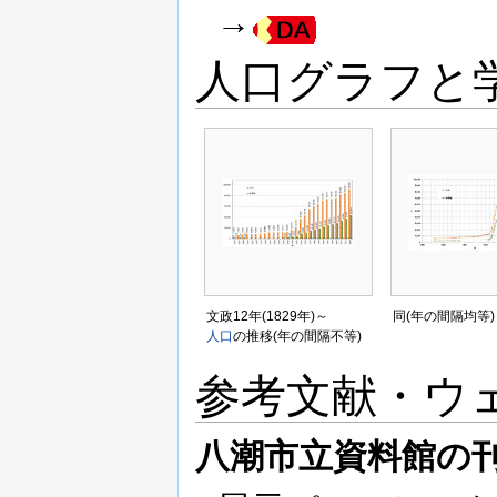
→
人口グラフと
文政12年(1829年)～
同(年の間隔均等)
人口
の推移(年の間隔不等)
参考文献・ウ
八潮市立資料館の