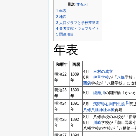
目次
[
非表示
]
1
年表
2
地図
3
人口グラフと学校変遷図
4
参考文献・ウェブサイト
5
関連項目
年表
和暦年
西暦
4月
三村の成立
明治22
1889
8月
伊草
学校
が「
八條
学校」
年
年
西袋
学校が「八幡学校」に改
明治23
1890
5月
綾瀬川
の開街橋〔かいが
年
年
[1]
明治24
1891
8月
濱野弥右衛門忠義
死
年
年
八條八幡神社本殿
再建
8月 八條学校の本校が「伊
明治25
1892
9月
川崎
学校が「潮止尋常
年
年
八幡学校の本校が「八幡第一
明治27
1894