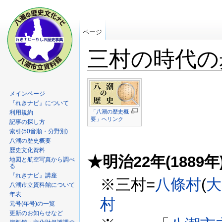
ページ
三村の時代の
メインページ
『れきナビ』について
「八潮の歴史概
利用規約
要」ヘリンク
記事の探し方
索引(50音順・分野別)
八潮の歴史概要
歴史文化資料
★明治22年(1889年
地図と航空写真から調べ
る
『れきナビ』講座
※三村=
八條村
(
大
八潮市立資料館について
年表
村
元号(年号)の一覧
更新のお知らせなど