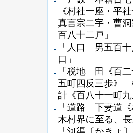
《村社一座・平
真言宗二宇・曹洞
百八十二戸」
「人口 男五百十
口」
「税地 田《百二
五町四反三歩》 
計《百八十一町九
「道路 下妻道《
木村界に至る、長
「河渠〔かきょ〕