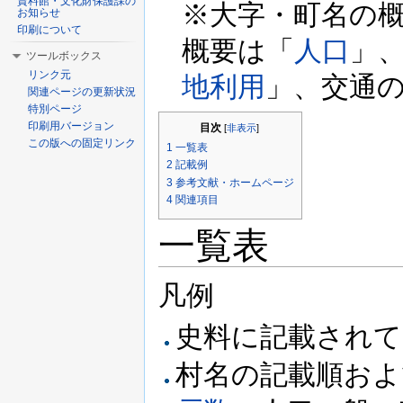
資料館・文化財保護課の
※大字・町名の
お知らせ
印刷について
概要は「
人口
」
ツールボックス
リンク元
地利用
」、交通
関連ページの更新状況
特別ページ
印刷用バージョン
目次
[
非表示
]
この版への固定リンク
1
一覧表
2
記載例
3
参考文献・ホームページ
4
関連項目
一覧表
凡例
史料に記載されて
村名の記載順およ