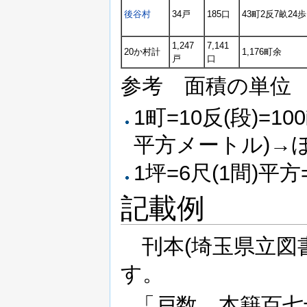
後谷村
34戸
185口
43町2反7畝24歩
1,247
7,141
20か村計
1,176町余
戸
口
参考 面積の単位
1町=10反(段)=100
平方メートル)→
1坪=6尺(1間)平
記載例
刊本(埼玉県立図
す。
「戸数 本籍百七