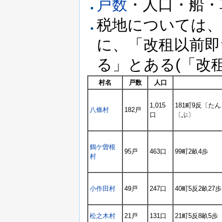
戸数
・人口・船・車
税地については、
に、「改租以前即ち
る」とある(「改
村名
戸数
人口
1,015
181町9反〔た
八條村
182戸
口
〔ぶ〕
鶴ケ曽根
95戸
463口
99町2畝4歩
村
小作田村
49戸
247口
40町5反2畝27歩
松之木村
21戸
131口
21町5反8畝5歩