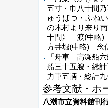
五寸・巾八十間乃
ゅうばつ・ふねい
の木村より来り南
十間》 渡(中略)
方井堀(中略) 念
「舟車 高瀬船六
船三十五艘・総計
力車五輌・総計九
参考文献・ホ
八潮市立資料館刊