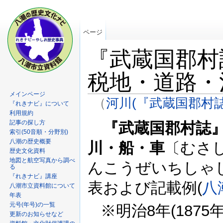
ページ
『武蔵国郡村
税地・道路・
メインページ
（
河川(『武蔵国郡村誌
『れきナビ』について
利用規約
記事の探し方
『武蔵国郡村誌
索引(50音順・分野別)
八潮の歴史概要
川・船・車
〔むさ
歴史文化資料
地図と航空写真から調べ
んこうぜいちしゃ
る
『れきナビ』講座
表および記載例(
八
八潮市立資料館について
年表
元号(年号)の一覧
※明治8年(1875年
更新のお知らせなど