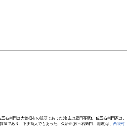
、佐五右衛門は大曽根村の組頭であった(名主は豊田専蔵)。佐五右衛門家は、
質屋であり、下肥商人でもあった。久治郎(佐五右衛門、庸隆)は、
西袋村