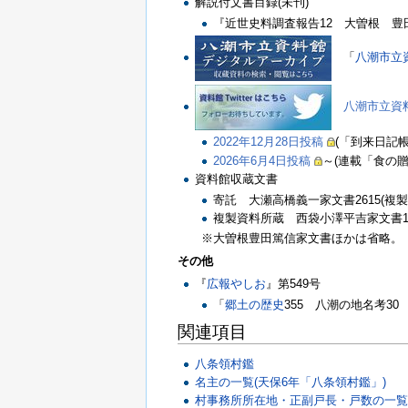
解説付文書目録(未刊)
『近世史料調査報告12 大曽根 豊田
「
八潮市立
八潮市立資料館
2022年12月28日投稿
(「到来日記
2026年6月4日投稿
～(連載「食の
資料館収蔵文書
寄託 大瀬高橋義一家文書2615(複製本
複製資料所蔵 西袋小澤平吉家文書11(C
※大曽根豊田篤信家文書ほかは省略。
その他
『
広報やしお
』第549号
「
郷土の歴史
355 八潮の地名考3
関連項目
八条領村鑑
名主の一覧(天保6年「八条領村鑑」)
村事務所所在地・正副戸長・戸数の一覧