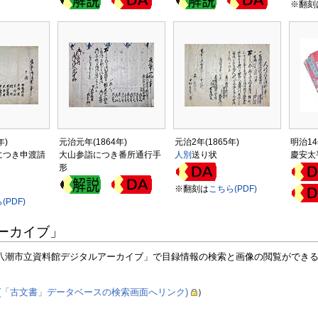
※翻刻
年)
元治元年(1864年)
元治2年(1865年)
明治14
につき申渡請
大山参詣につき番所通行手
人別
送り状
慶安太
形
※翻刻は
こちら(PDF)
(PDF)
ーカイブ」
潮市立資料館デジタルアーカイブ」で目録情報の検索と画像の閲覧ができ
(「古文書」データベースの検索画面へリンク)
）