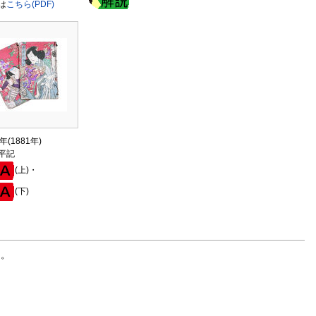
は
こちら(PDF)
年(1881年)
平記
(上)・
(下)
る。