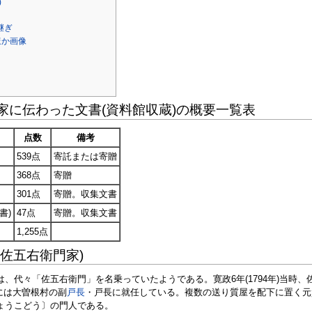
)
継ぎ
ほか画像
家に伝わった文書(資料館収蔵)の概要一覧表
点数
備考
539点
寄託または寄贈
368点
寄贈
301点
寄贈。収集文書
書)
47点
寄贈。収集文書
1,255点
佐五右衛門家)
、代々「佐五右衛門」を名乗っていたようである。寛政6年(1794年)当時
年には大曽根村の副
戸長
・戸長に就任している。複数の送り質屋を配下に置く元
ょうこどう〕の門人である。