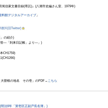
篤信家文書目録(寄託)』(八潮市史編さん室、1979年)
資料館デジタルアーカイブ
」
X(旧Twitter)
帳」の紹介)
贈答―「到来日記帳」より―」)
CH1759)
H1266)
0 大曽根の地名 その壱」のPDF→
‎こちら
(明治9年「第壱区正副戸長名簿」)