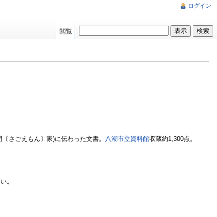
ログイン
閲覧
門〔さごえもん〕家)に伝わった文書。
八潮市立資料館
収蔵約1,300点。
さい。