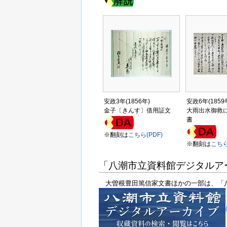
安政3年(1856年)
安政6年(1859
金子〔きんす〕借用証文
大雨出水御救
書
※翻刻は
こちら(PDF)
※翻刻は
こちら
「八潮市立資料館デジタルア
大曽根豊田篤信家文書ほかの一部は、「八