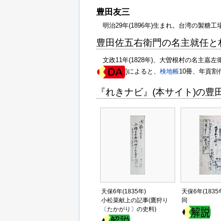
豊田友三
明治29年(1896年)生まれ。台湾の製糖工
豊田佐五右衛門の名主就任と
文政11年(1828年)、大曽根村の名主
)によると、
検地帳
10冊、年貢割
『れきナビ』(本サイト)の豊
天保6年(1835年)
天保6年(1835
小松菜献上の記事(鷹狩り
同
〔たかがり〕の史料)