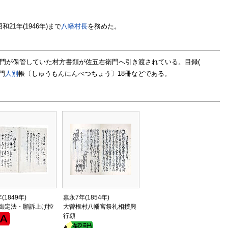
和21年(1946年)まで
八幡村長
を務めた。
衛門が保管していた村方書類が佐五右衛門へ引き渡されている。目録(
門
人別
帳〔しゅうもんにんべつちょう〕18冊などである。
(1849年)
嘉永7年(1854年)
御定法・願訴上げ控
大曽根村八幡宮祭礼相撲興
行願