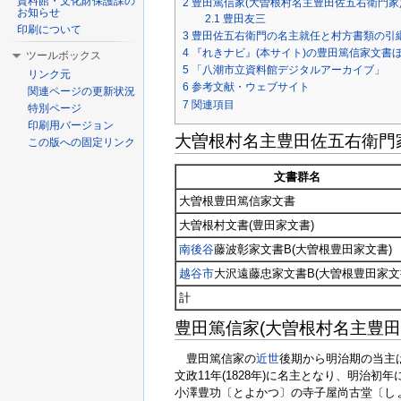
資料館・文化財保護課の
2
豊田篤信家(大曽根村名主豊田佐五右衛門家
お知らせ
2.1
豊田友三
印刷について
3
豊田佐五右衛門の名主就任と村方書類の引
4
『れきナビ』(本サイト)の豊田篤信家文書
ツールボックス
5
「八潮市立資料館デジタルアーカイブ」
リンク元
6
参考文献・ウェブサイト
関連ページの更新状況
7
関連項目
特別ページ
印刷用バージョン
大曽根村名主豊田佐五右衛門
この版への固定リンク
文書群名
大曽根豊田篤信家文書
大曽根村文書(豊田家文書)
南後谷
藤波彰家文書B(大曽根豊田家文書)
越谷市
大沢遠藤忠家文書B(大曽根豊田家文
計
豊田篤信家(大曽根村名主豊田
豊田篤信家の
近世
後期から明治期の当主は
文政11年(1828年)に名主となり、明治初
小澤豊功〔とよかつ〕の寺子屋尚古堂〔し