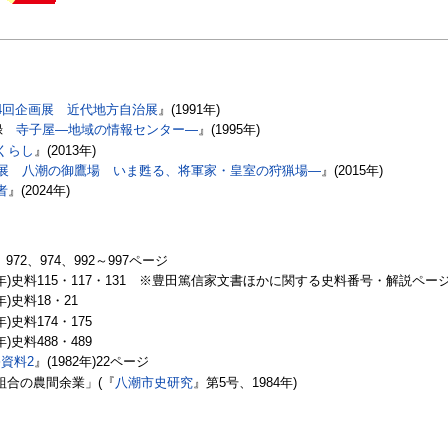
4回企画展 近代地方自治展
』(1991年)
図録
寺子屋―地域の情報センター―
』(1995年)
くらし
』(2013年)
画展 八潮の御鷹場 いま甦る、将軍家・皇室の狩猟場―
』(2015年)
者
』(2024年)
9、972、974、992～997ページ
84年)史料115・117・131 ※豊田篤信家文書ほかに関する史料番号・解説
7年)史料18・21
年)史料174・175
年)史料488・489
資料2
』(1982年)22ページ
組合の農間余業」(『
八潮市史研究
』第5号、1984年)