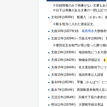
※目録情報のみで画像がない文書もあ
※以下は画像がある文書の一部(上記で
文化6年(1809年) 船書入〔かきい
※船を抵当に入れた借金証文。
文政10年(1827年)頃
葛西用水
大曽根
文政11年(1828年)～万延元年(1860
※豊田佐五右衛門が受け取った贈り物の
文政13年(1830年) 地頭病気につ
天保13年(1842年) 御備金拝借証文
天保15年(1844年) 名主退役願却下
天保15年(1844年) 地頭所奉公人請状
嘉永6年(1853年) 旱魃〔かんばつ
嘉永7年(1854年) 異国船渡来御用
元治元年(1864年) 兵糧方下役の者
明治11年(1878年) 大曽根学校沿革誌