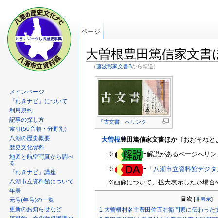
ページ
大曽根豊田篤信家文書
（
藤波彰家文書B
から転送）
メインページ
『れきナビ』について
利用規約
記事の探し方
「古文書」へリンク
索引(50音順・分野別)
八潮の歴史概要
大曽根
豊田篤信家文書ほか
〔おおそねと
歴史文化資料
※
=解説があるページへリン
地図と航空写真から調べ
る
※
=「
八潮市立資料館デジタ
『れきナビ』講座
八潮市立資料館について
※画像について、拡大表示したい場合
年表
目次
[
非表示
]
元号(年号)の一覧
更新のお知らせなど
1
大曽根村名主豊田佐五右衛門家に伝わった文