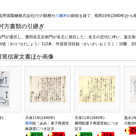
場(帝国製糖株式会社)での勤務や
八幡村
の助役を経て、昭和15年(1940年)から昭
村方書類の引継ぎ
嘉左衛門が退任し、豊田佐五右衛門が名主に就任した。名主の交代に伴い、嘉左
付状〔わりつけじょう〕112本、年貢皆済目録〔かいさいもくろく〕10冊、宗
田篤信家文書ほか画像
年)
天保11年(1840年)
天保11年(1840年)
嘉永2年
農間
飴〔あめ〕菓子商渡世
農間飴菓子商渡世始につき
川船掛
株譲渡につき証文
証文