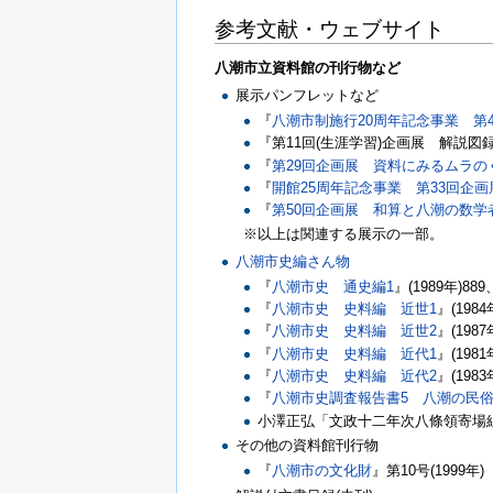
参考文献・ウェブサイト
八潮市立資料館の刊行物など
展示パンフレットなど
『
八潮市制施行20周年記念事業 第
『第11回(生涯学習)企画展 解説
『
第29回企画展 資料にみるムラの
『
開館25周年記念事業 第33回企
『
第50回企画展 和算と八潮の数学
※以上は関連する展示の一部。
八潮市史編さん物
『
八潮市史 通史編1
』(1989年)88
『
八潮市史 史料編 近世1
』(19
『
八潮市史 史料編 近世2
』(198
『
八潮市史 史料編 近代1
』(1981
『
八潮市史 史料編 近代2
』(1983
『
八潮市史調査報告書5 八潮の民俗
小澤正弘「文政十二年次八條領寄場
その他の資料館刊行物
『
八潮市の文化財
』第10号(1999年)