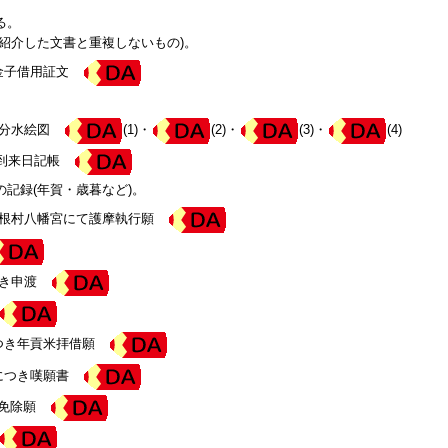
る。
紹介した文書と重複しないもの)。
れ〕金子借用証文
村分水絵図
(1)・
(2)・
(3)・
(4)
年) 到来日記帳
記録(年賀・歳暮など)。
き大曽根村八幡宮にて護摩執行願
につき申渡
〕につき年貢米拝借願
人足につき嘆願書
差出免除願