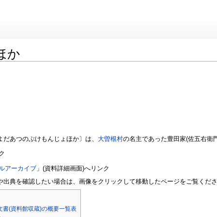
ほか
よだあつのぶけもんじょほか〕は、
大曽根村
の名主であった豊田家(佐五右衛
ク
ルアーカイブ
」(資料詳細画面)へリンク
や出典を確認したい場合は、画像をクリックして移動したページをご覧くだ
書(資料館収蔵)の概要一覧表