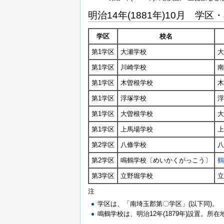
明治14年(1881年)10月 学
学区
校名
第1学区
大瀬学校
大
第1学区
川崎学校
南
第1学区
木曽根学校
木
第1学区
浮塚学校
浮
第1学区
大曽根学校
大
第1学区
上馬場学校
上
第2学区
八條学校
八
第2学区
鳴鶴学校〔めいかくがっこう〕
鶴
第3学区
立野堀学校
立
注
学区は、「南埼玉郡第〇学区」(以下同)。
鳴鶴学校は、明治12年(1879年)設置。所