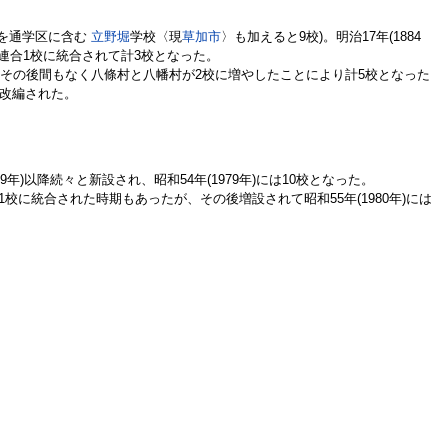
域を通学区に含む
立野堀
学校〈現
草加市
〉も加えると9校)。明治17年(1884
が各連合1校に統合されて計3校となった。
その後間もなく八條村と八幡村が2校に増やしたことにより計5校となった
に改編された。
69年)以降続々と新設され、昭和54年(1979年)には10校となった。
1校に統合された時期もあったが、その後増設されて昭和55年(1980年)には