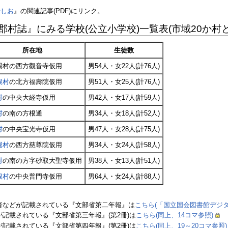
やしお
』の関連記事(PDF)にリンク。
蔵国郡村誌』にみる学校(公立小学校)一覧表(市域20か村
所在地
生徒数
場村の西方觀音寺仮用
男54人・女22人(計76人)
根村
の北方福壽院仮用
男51人・女25人(計76人)
村
の中央大経寺仮用
男42人・女17人(計59人)
村
の南の方根通
男34人・女18人(計52人)
村
の中央宝光寺仮用
男47人・女28人(計75人)
堀村
の西方慈尊院仮用
男34人・女24人(計58人)
村
の南の方字砂取大聖寺仮用
男38人・女13人(計51人)
根村
の中央普門寺仮用
男64人・女24人(計88人)
・主者などが記載されている『文部省第二年報』は
こちら(「国立国会図書館デジタ
どが記載されている『文部省第三年報』(第2冊)は
こちら(同上、14コマ参照)
どが記載されている『文部省第四年報』(第2冊)は
こちら(同上、19～20コマ参照)