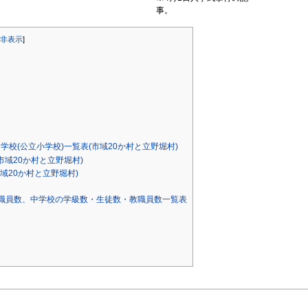
事。
非表示
]
る学校(公立小学校)一覧表(市域20か村と立野堀村)
(市域20か村と立野堀村)
市域20か村と立野堀村)
・教職員数、中学校の学級数・生徒数・教職員数一覧表