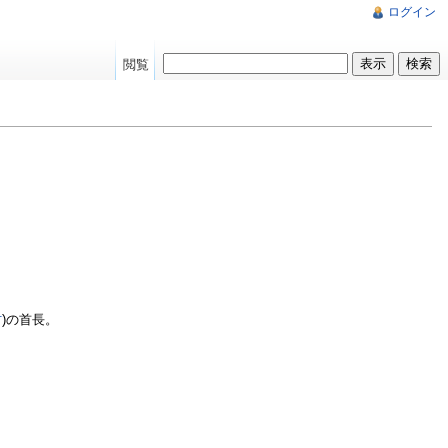
ログイン
閲覧
村
)の首長。