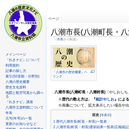
ページ
八潮市長(八潮町長・八
（
市長
から転送）
メインページ
『れきナビ』について
利用規約
記事の探し方
「八潮市の歴史概要」ヘ
索引(50音順・分野別)
リンク
八潮の歴史概要
歴史文化資料
八潮市長(八潮町長・八潮村長)
〔やしおしち
地図と航空写真から調べ
る
※
歴代の数え方は、『
統計やしお
』による
『れきナビ』講座
※画像について、拡大表示したい場合や
八潮市立資料館について
年表
目次
[
非表示
]
元号(年号)の一覧
1
歴代八潮市長(町長・村長)一覧表
更新のお知らせなど
2
八潮市長(町長・村長)選挙結果一覧表(広報紙記