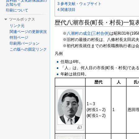
資料館・文化財保護課の
3
参考文献・ウェブサイト
お知らせ
4
関連項目
印刷について
ツールボックス
歴代八潮市長(町長・村長)一覧
リンク元
関連ページの更新状況
※
八潮村の成立(三村合併)
は昭和31年(195
特別ページ
※旧村の最後の村長は、八條村長太田武
印刷用バージョン
※初代村長就任までの村長職務執行者は
この版への固定リンク
凡例
任期は4年。
「人」は、何人目の市長(町長・村長)であ
年齢は就任時。
歴代
人
氏
1～3
(村長1～2)
1
恩田
(町長1～2)