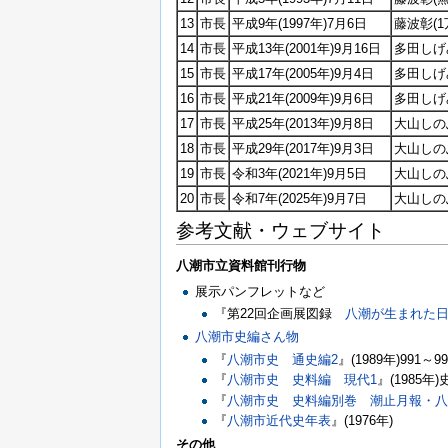
13
市長
平成9年(1997年)7月6日
藤波彰(1万
14
市長
平成13年(2001年)9月16日
多田しげみ
15
市長
平成17年(2005年)9月4日
多田しげみ
16
市長
平成21年(2009年)9月6日
多田しげ
17
市長
平成25年(2013年)9月8日
大山しのぶ
18
市長
平成29年(2017年)9月3日
大山しの
19
市長
令和3年(2021年)9月5日
大山しのぶ
20
市長
令和7年(2025年)9月7日
大山しのぶ
参考文献・ウェブサイト
八潮市立資料館刊行物
展示パンフレットなど
『第22回企画展図録
八潮が生まれた
八潮市史編さん物
『
八潮市史 通史編2
』(1989年)991～
『
八潮市史 史料編 現代1
』(1985年)
『
八潮市史 史料編別巻 潮止月報・
『
八潮市近代史年表
』(1976年)
その他