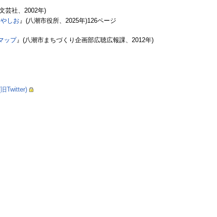
芸社、2002年)
計やしお
』(八潮市役所、2025年)126ページ
マップ
』(八潮市まちづくり企画部広聴広報課、2012年)
witter)