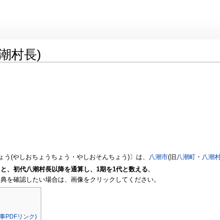
潮村長)
ょう(やしおちょうちょう・やしおそんちょう)〕は、
八潮市
(旧
八潮町
・
八潮
と、初代八潮村長以降を通算し、1期を1代と数える
。
出典を確認したい場合は、画像をクリックしてください。
事PDFリンク)