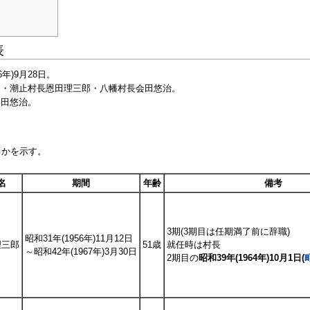
表
6年)9月28日。
夫・潮止村長恩田理三郎・八幡村長会田悠治。
会田悠治。
るかを示す。
名
期間
年齢
備考
3期(3期目は任期満了前に辞職)
昭和31年(1956年)11月12日
理三郎
51歳
就任時は村長
～昭和42年(1967年)3月30日
2期目の
昭和39年(1964年)10月1日(