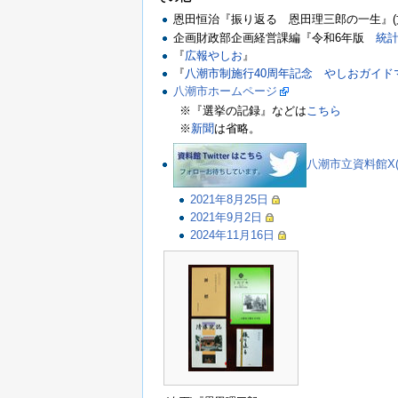
恩田恒治『振り返る 恩田理三郎の一生』(文
企画財政部企画経営課編『令和6年版
統
『
広報やしお
』
『
八潮市制施行40周年記念 やしおガイド
八潮市ホームページ
※『選挙の記録』などは
こちら
※
新聞
は省略。
八潮市立資料館X(旧T
2021年8月25日
2021年9月2日
2024年11月16日