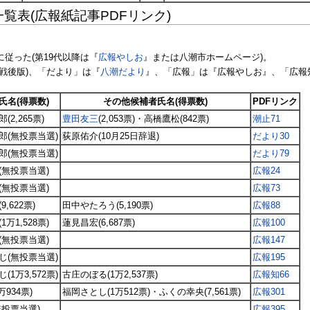
覧表(広報紙記事PDFリンク)
に従った(第19代以降は『
広報やしお
』または八潮市ホームページ)。
(戦後版)、「だより」は『
八潮だより
』、「広報」は『広報やしお』、「広報
。
氏名(得票数)
その他候補者氏名(得票数)
PDFリンク
(2,265票)
豊田友三
(2,053票)・高橋鷹松(842票)
潮止71
郎(無投票当選)
荻原佑介(10月25日辞退)
だより30
郎(無投票当選)
だより79
(無投票当選)
広報24
(無投票当選)
広報73
,622票)
田中やたろう(5,190票)
広報88
万1,528票)
蓮見昌宏(6,687票)
広報100
(無投票当選)
広報147
じ(無投票当選)
広報195
(1万3,572票)
古庄のぼる(1万2,537票)
広報知66
万934票)
福岡さとし(1万512票)・ふくの幸央(7,561票)
広報301
無投票当選)
広報395