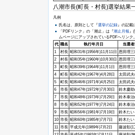
八潮市長(町長・村長)選挙結果一
凡例
氏名は、原則として『
選挙の記録
』の記載
「PDFリンク」の「潮止」は『
潮止月報
』
ムページにアップされているPDFへリンク
代
職名
執行年月日
当選者
1
村長
昭和31年(1956年)11月11日
恩田理三郎
2
村長
昭和35年(1960年)10月30日
恩田理三
3
町長
昭和39年(1964年)11月1日
恩田理三
4
町長
昭和42年(1967年)4月28日
太田武夫
5
町長
昭和46年(1971年)4月25日
太田武夫
6
市長
昭和47年(1972年)7月30日
鈴木慶助(9
7
市長
昭和48年(1973年)7月29日
鈴木泰治(1
8
市長
昭和52年(1977年)7月24日
鈴木泰治
9
市長
昭和56年(1981年)7月19日
鈴木たい
10
市長
昭和60年(1985年)7月7日
鈴木たいじ
11
市長
平成元年(1989年)7月2日
藤波彰(1
12
市長
平成5年(1993年)7月11日
藤波彰(