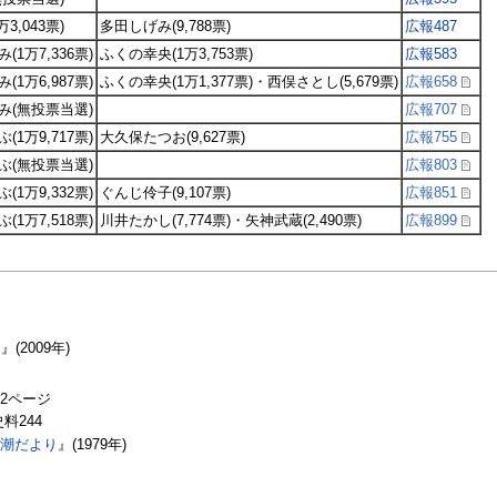
3,043票)
多田しげみ(9,788票)
広報487
(1万7,336票)
ふくの幸央(1万3,753票)
広報583
(1万6,987票)
ふくの幸央(1万1,377票)・西俣さとし(5,679票)
広報658
み(無投票当選)
広報707
(1万9,717票)
大久保たつお(9,627票)
広報755
ぶ(無投票当選)
広報803
(1万9,332票)
ぐんじ伶子(9,107票)
広報851
(1万7,518票)
川井たかし(7,774票)・矢神武蔵(2,490票)
広報899
日
』(2009年)
992ページ
史料244
八潮だより
』(1979年)