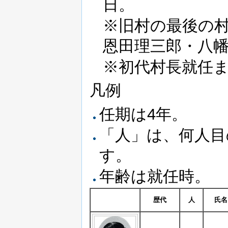
日。
※旧村の最後の
恩田理三郎・八
※初代村長就任
凡例
任期は4年。
「人」は、何人目
す。
年齢は就任時。
歴代
人
氏名