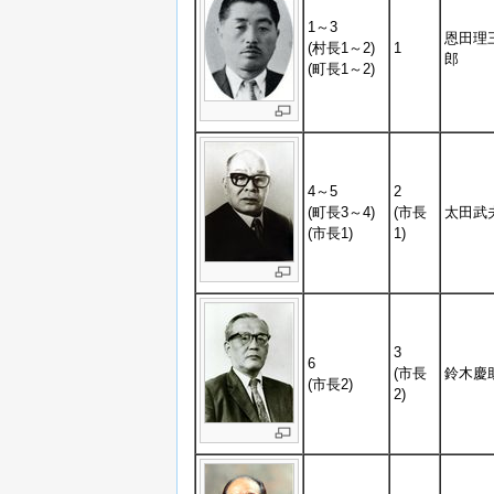
1～3
恩田理
(村長1～2)
1
郎
(町長1～2)
4～5
2
(町長3～4)
(市長
太田武
(市長1)
1)
3
6
(市長
鈴木慶
(市長2)
2)