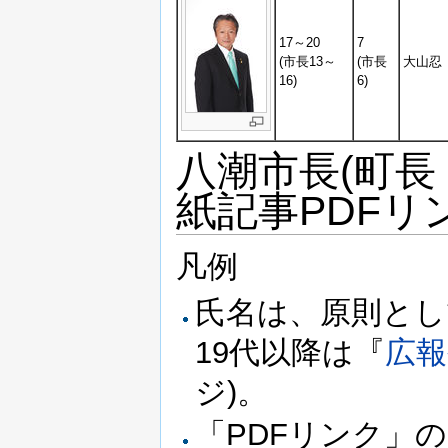
17～20
7
(市長13～
(市長
大山忍
16)
6)
八潮市長(町長
紙記事PDFリ
凡例
氏名は、原則とし
19代以降は『
広
ジ)。
「PDFリンク」