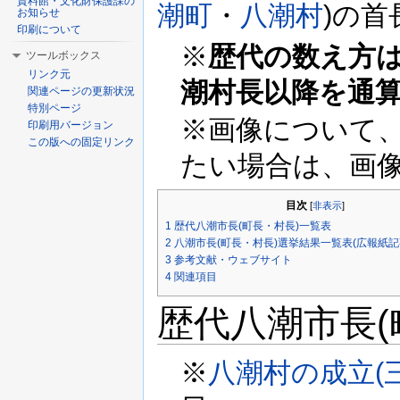
資料館・文化財保護課の
潮町
・
八潮村
)の首
お知らせ
印刷について
※
歴代の数え方
ツールボックス
リンク元
潮村長以降を通算
関連ページの更新状況
特別ページ
※画像について
印刷用バージョン
この版への固定リンク
たい場合は、画
目次
[
非表示
]
1
歴代八潮市長(町長・村長)一覧表
2
八潮市長(町長・村長)選挙結果一覧表(広報紙記
3
参考文献・ウェブサイト
4
関連項目
歴代八潮市長(
※
八潮村の成立(