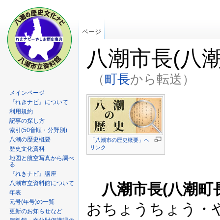
ページ
八潮市長(八
（
町長
から転送）
メインページ
『れきナビ』について
利用規約
記事の探し方
索引(50音順・分野別)
八潮の歴史概要
「八潮市の歴史概要」ヘ
リンク
歴史文化資料
地図と航空写真から調べ
る
『れきナビ』講座
八潮市立資料館について
八潮市長(八潮町
年表
元号(年号)の一覧
おちょうちょう・
更新のお知らせなど