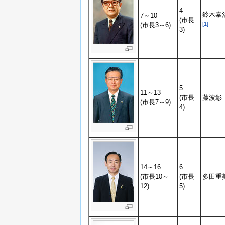
4
鈴木泰
7～10
(市長
[1]
(市長3～6)
3)
5
11～13
(市長
藤波彰
(市長7～9)
4)
14～16
6
(市長10～
(市長
多田重
12)
5)