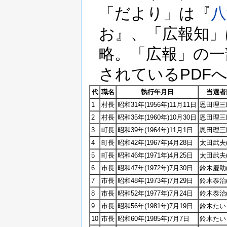
「だより」は『
八
お』、「広報知」
略。「広報」の一
されているPDF
代
職名
執行年月日
当選者
1
村長
昭和31年(1956年)11月11日
恩田理三郎
2
村長
昭和35年(1960年)10月30日
恩田理三
3
町長
昭和39年(1964年)11月1日
恩田理三
4
町長
昭和42年(1967年)4月28日
太田武夫
5
町長
昭和46年(1971年)4月25日
太田武夫
6
市長
昭和47年(1972年)7月30日
鈴木慶助(9
7
市長
昭和48年(1973年)7月29日
鈴木泰治(1
8
市長
昭和52年(1977年)7月24日
鈴木泰治
9
市長
昭和56年(1981年)7月19日
鈴木たい
10
市長
昭和60年(1985年)7月7日
鈴木たいじ