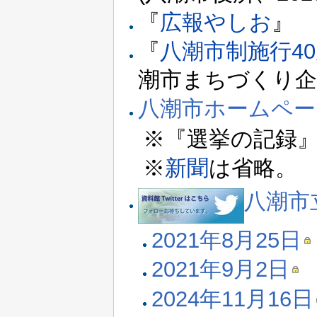
『
広報やしお
』
『
八潮市制施行4
潮市まちづくり企画
八潮市ホームペー
※『選挙の記録
※
新聞
は省略。
八潮市立
2021年8月25日
2021年9月2日
2024年11月16日