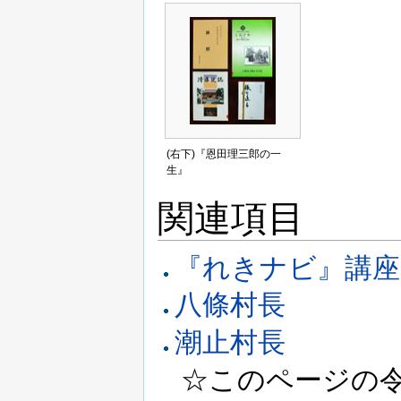
(右下)『恩田理三郎の一
生』
関連項目
『れきナビ』講座
八條村長
潮止村長
☆このページの令和